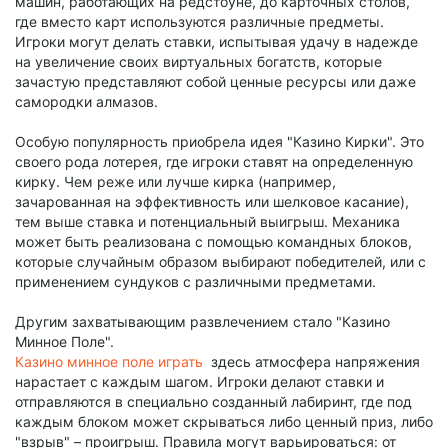
машин, работающих на редстоуне, до карточных столов,
где вместо карт используются различные предметы.
Игроки могут делать ставки, испытывая удачу в надежде
на увеличение своих виртуальных богатств, которые
зачастую представляют собой ценные ресурсы или даже
самородки алмазов.
Особую популярность приобрела идея "Казино Кирки". Это
своего рода лотерея, где игроки ставят на определенную
кирку. Чем реже или лучше кирка (например,
зачарованная на эффективность или шелковое касание),
тем выше ставка и потенциальный выигрыш. Механика
может быть реализована с помощью командных блоков,
которые случайным образом выбирают победителей, или с
применением сундуков с различными предметами.
Другим захватывающим развлечением стало "Казино
Минное Поле".
Казино минное поле играть
здесь атмосфера напряжения
нарастает с каждым шагом. Игроки делают ставки и
отправляются в специально созданный лабиринт, где под
каждым блоком может скрываться либо ценный приз, либо
"взрыв" – проигрыш. Правила могут варьироваться: от