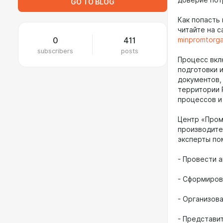
доверие пот
GO TO BLOG
Как попасть
читайте на 
0
411
minpromtorga
subscribers
posts
Процесс вкл
подготовки 
документов,
территории 
процессов и
Центр «Пром
производите
эксперты по
- Провести 
- Сформиров
- Организов
- Представи