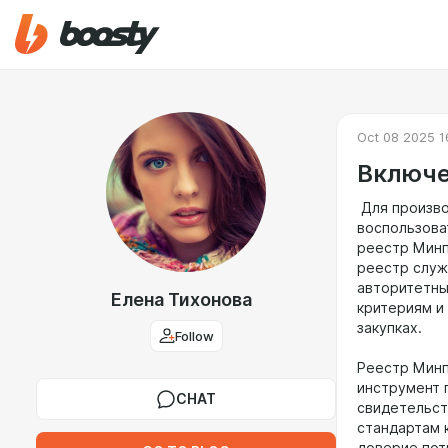
Oct 08 2025 1
Включе
Для произво
воспользова
реестр Минп
реестр служ
авторитетны
Елена Тихонова
критериям и
закупках.
Follow
Реестр Минп
инструмент 
CHAT
свидетельст
стандартам 