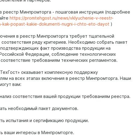
ребителей и партнеров.
 в реестр Минпромторга - пошаговая инструкция (подробнее
сайте
https://promtehgost.ru/news/vklyuchenie-v-reestr-
-kak-popast-kakie-dokumenti-nugni-i-chto-eto-dayot
)
ючения в реестр Минпромторга требует тщательной
и соответствия ряду критериев. Необходимо собрать пакет
 подтверждающих факт производства продукции на
Российской Федерации, соблюдение технологических
 соответствие требованиям технических регламентов.
ТехГост» оказывает комплексную поддержку
лям на всех этапах включения в реестр Минпромторга. Наши
могут вам:
анализ соответствия вашей продукции требованиям реестра.
ать необходимый пакет документов.
ать испытания и сертификацию продукции.
ть ваши интересы в Минпромторге.