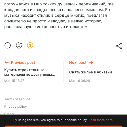
погружаться в мир тонких душевных переживаний, где
каждая нота и каждое слово наполнены смыслом. Его
музыка находит отклик в сердце многих, предлагая
слушателю не просто мелодию, а целую историю,
рассказанную с искренностью и талантом.
Previous post
Next post
Купить строительные
Снять жилье в Абхазии
материалы по доступным
ценам в Москве
Mar 15 13:17
Mar 16 06:26
Terms of service
Privacy policy
Brand
By using the site, you agree to our cookie policy.
Read more here.
Support