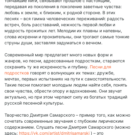
тончайшие нити, связывают прошлое с настоящим,
передавая из поколения в поколение заветные чувства:
любовь к земле, к близким, к родной стороне. В этих
песнях – вся гамма человеческих переживаний: радость
встреч, боль расставаний, нежность первой любви и
мудрость прожитых лет. Мелодии их плавны и напевны,
слова искренни и пронзительны, они трогают самые тонкие
струны души, заставляя задуматься о вечном.
Современный мир предлагает много новых форм и
жанров, но песни, адресованные подросткам, стараются
сохранить ту же искренность и глубину.
Песни для
подростков
говорят о волнующих их темах: дружбе,
мечтах, первых испытаниях на пути к самостоятельности.
Такие песни помогают молодым людям найти себя, понять
свои чувства, обрести опору и вдохновение. Они звучат
актуально, но при этом черпают силу из богатых традиций
русской песенной культуры.
Творчество Дмитрия Самарского – пример того, как можно
сочетать современные звучания с глубоким лирическим
содержанием. Слушать песни Дмитрия Самарского (можно
здесь:
https://vk.com/artist/dmitrisamarski
) – это