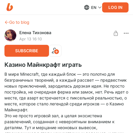
LOG IN
EN
Go to blog
Елена Тихонова
Apr 13 16:10
SUBSCRIBE
Казино Майнкрафт играть
В мире Minecraft, где каждый блок — это полотно для
безграничных творений, а каждый рассвет — предвестник
новых приключений, зародилась дерзкая идея. Не просто
постройка, не очередная ферма или замок, нет. Речь идет о
месте, где азарт встречается с пиксельной реальностью, о
месте, которое стало легендой среди игроков — о Казино
Майнкрафт.
Это не просто игровой зал, а целая экосистема
развлечений, созданная с невероятным вниманием к
деталям. Тут и мерцание неоновых вывесок,