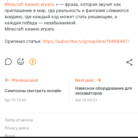
Minecraft казино играть
» — фраза, которая звучит как
приглашение в мир, где реальность и фантазия сливаются
воедино, где каждый ход может стать решающим, а
каждая победа — незабываемой.
Minecraft казино играть
Оригинал статьи:
https://subscribe.ru/group/lara/19468487/
Previous post
Next post
Навесное оборудование для
Симпсоны смотреть онлайн
экскаваторов
Apr 10 12:45
Apr 14 06:23
Terms of service
Privacy policy
Brand