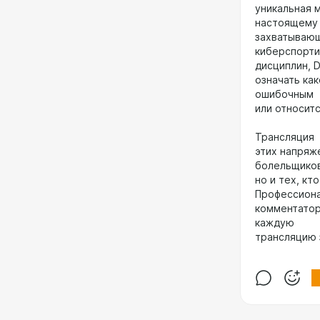
уникальная 
настоящему
захватывающ
киберспорт
дисциплин, D
означать как
ошибочным
или относитс
Трансляция
этих напряж
болельщиков
но и тех, кт
Профессион
комментатор
каждую
трансляцию