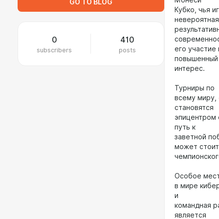
Монеси
GO TO BLOG
Кубко, чья и
невероятная
результатив
0
410
современнос
его участие 
subscribers
posts
повышенный
интерес.
Турниры по
всему миру,
становятся
эпицентром 
путь к
заветной по
может стоит
чемпионског
Особое мес
в мире кибер
и
командная р
является