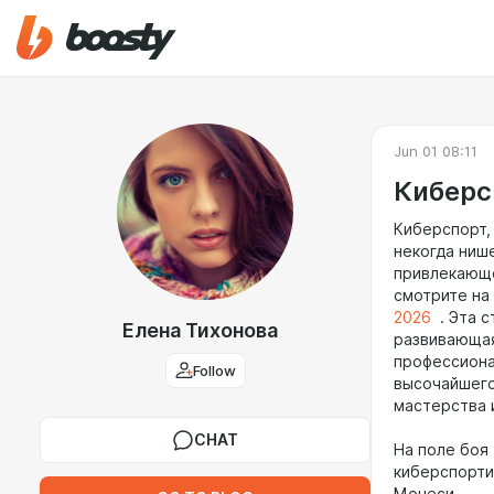
Jun 01 08:11
Киберс
Киберспорт,
некогда ниш
привлекающе
смотрите на
2026
. Эта с
Елена Тихонова
развивающая
профессиона
Follow
высочайшег
мастерства и
CHAT
На поле боя
киберспорти