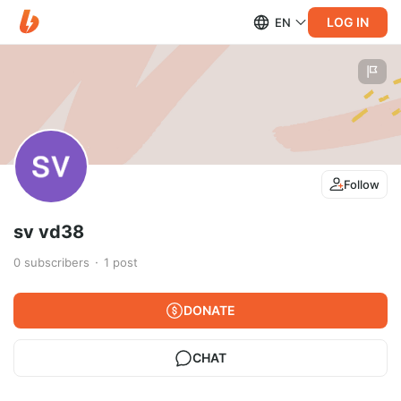
LOG IN
EN
Follow
sv vd38
0
subscribers
1
post
DONATE
CHAT