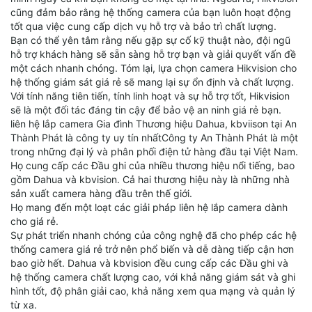
cũng đảm bảo rằng hệ thống camera của bạn luôn hoạt động
tốt qua việc cung cấp dịch vụ hỗ trợ và bảo trì chất lượng.
Bạn có thể yên tâm rằng nếu gặp sự cố kỹ thuật nào, đội ngũ
hỗ trợ khách hàng sẽ sẵn sàng hỗ trợ bạn và giải quyết vấn đề
một cách nhanh chóng. Tóm lại, lựa chọn camera Hikvision cho
hệ thống giám sát giá rẻ sẽ mang lại sự ổn định và chất lượng.
Với tính năng tiên tiến, tính linh hoạt và sự hỗ trợ tốt, Hikvision
sẽ là một đối tác đáng tin cậy để bảo vệ an ninh giá rẻ bạn.
liên hệ lắp camera Gia đình Thương hiệu Dahua, kbviison tại An
Thành Phát là công ty uy tín nhấtCông ty An Thành Phát là một
trong những đại lý và phân phối điện tử hàng đầu tại Việt Nam.
Họ cung cấp các Đầu ghi của nhiều thương hiệu nổi tiếng, bao
gồm Dahua và kbvision. Cả hai thương hiệu này là những nhà
sản xuất camera hàng đầu trên thế giới.
Họ mang đến một loạt các giải pháp liên hệ lắp camera dành
cho giá rẻ.
Sự phát triển nhanh chóng của công nghệ đã cho phép các hệ
thống camera giá rẻ trở nên phổ biến và dễ dàng tiếp cận hơn
bao giờ hết. Dahua và kbvision đều cung cấp các Đầu ghi và
hệ thống camera chất lượng cao, với khả năng giám sát và ghi
hình tốt, độ phân giải cao, khả năng xem qua mạng và quản lý
từ xa.