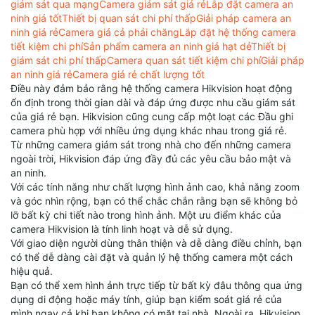
giám sát qua mạng
Camera giám sát giá rẻ
Lắp đặt camera an
ninh giá tốt
Thiết bị quan sát chi phí thấp
Giải pháp camera an
ninh giá rẻ
Camera giá cả phải chăng
Lắp đặt hệ thống camera
tiết kiệm chi phí
Sản phẩm camera an ninh giá hạt dẻ
Thiết bị
giám sát chi phí thấp
Camera quan sát tiết kiệm chi phí
Giải pháp
an ninh giá rẻ
Camera giá rẻ chất lượng tốt
Điều này đảm bảo rằng hệ thống camera Hikvision hoạt động
ổn định trong thời gian dài và đáp ứng được nhu cầu giám sát
của giá rẻ bạn. Hikvision cũng cung cấp một loạt các Đầu ghi
camera phù hợp với nhiều ứng dụng khác nhau trong giá rẻ.
Từ những camera giám sát trong nhà cho đến những camera
ngoài trời, Hikvision đáp ứng đầy đủ các yêu cầu bảo mật và
an ninh.
Với các tính năng như chất lượng hình ảnh cao, khả năng zoom
và góc nhìn rộng, bạn có thể chắc chắn rằng bạn sẽ không bỏ
lỡ bất kỳ chi tiết nào trong hình ảnh. Một ưu điểm khác của
camera Hikvision là tính linh hoạt và dễ sử dụng.
Với giao diện người dùng thân thiện và dễ dàng điều chỉnh, bạn
có thể dễ dàng cài đặt và quản lý hệ thống camera một cách
hiệu quả.
Bạn có thể xem hình ảnh trực tiếp từ bất kỳ đâu thông qua ứng
dụng di động hoặc máy tính, giúp bạn kiểm soát giá rẻ của
mình ngay cả khi bạn không có mặt tại nhà. Ngoài ra, Hikvision