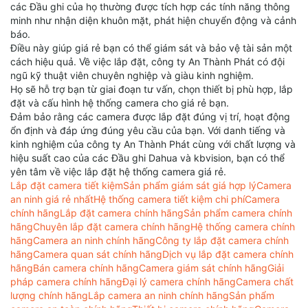
các Đầu ghi của họ thường được tích hợp các tính năng thông
minh như nhận diện khuôn mặt, phát hiện chuyển động và cảnh
báo.
Điều này giúp giá rẻ bạn có thể giám sát và bảo vệ tài sản một
cách hiệu quả. Về việc lắp đặt, công ty An Thành Phát có đội
ngũ kỹ thuật viên chuyên nghiệp và giàu kinh nghiệm.
Họ sẽ hỗ trợ bạn từ giai đoạn tư vấn, chọn thiết bị phù hợp, lắp
đặt và cấu hình hệ thống camera cho giá rẻ bạn.
Đảm bảo rằng các camera được lắp đặt đúng vị trí, hoạt động
ổn định và đáp ứng đúng yêu cầu của bạn. Với danh tiếng và
kinh nghiệm của công ty An Thành Phát cùng với chất lượng và
hiệu suất cao của các Đầu ghi Dahua và kbvision, bạn có thể
yên tâm về việc lắp đặt hệ thống camera giá rẻ.
Lắp đặt camera tiết kiệm
Sản phẩm giám sát giá hợp lý
Camera
an ninh giá rẻ nhất
Hệ thống camera tiết kiệm chi phí
Camera
chính hãng
Lắp đặt camera chính hãng
Sản phẩm camera chính
hãng
Chuyên lắp đặt camera chính hãng
Hệ thống camera chính
hãng
Camera an ninh chính hãng
Công ty lắp đặt camera chính
hãng
Camera quan sát chính hãng
Dịch vụ lắp đặt camera chính
hãng
Bán camera chính hãng
Camera giám sát chính hãng
Giải
pháp camera chính hãng
Đại lý camera chính hãng
Camera chất
lượng chính hãng
Lắp camera an ninh chính hãng
Sản phẩm