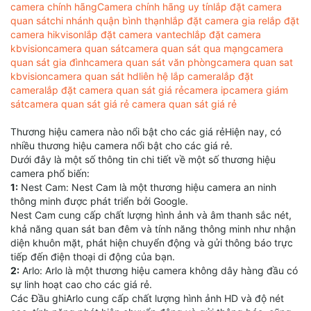
camera chính hãng
Camera chính hãng uy tín
lắp đặt camera
quan sát
chi nhánh quận bình thạnh
lắp đặt camera gia re
lắp đặt
camera hikvison
lắp đặt camera vantech
lắp đặt camera
kbvision
camera quan sát
camera quan sát qua mạng
camera
quan sát gia đình
camera quan sát văn phòng
camera quan sat
kbvision
camera quan sát hd
liên hệ lắp camera
lắp đặt
camera
lắp đặt camera quan sát giá rẻ
camera ip
camera giám
sát
camera quan sát giá rẻ camera quan sát giá rẻ
Thương hiệu camera nào nổi bật cho các giá rẻHiện nay, có
nhiều thương hiệu camera nổi bật cho các giá rẻ.
Dưới đây là một số thông tin chi tiết về một số thương hiệu
camera phổ biến:
1:
Nest Cam: Nest Cam là một thương hiệu camera an ninh
thông minh được phát triển bởi Google.
Nest Cam cung cấp chất lượng hình ảnh và âm thanh sắc nét,
khả năng quan sát ban đêm và tính năng thông minh như nhận
diện khuôn mặt, phát hiện chuyển động và gửi thông báo trực
tiếp đến điện thoại di động của bạn.
2:
Arlo: Arlo là một thương hiệu camera không dây hàng đầu có
sự linh hoạt cao cho các giá rẻ.
Các Đầu ghiArlo cung cấp chất lượng hình ảnh HD và độ nét