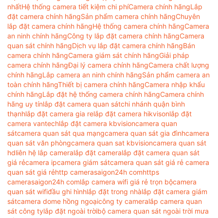
nhất
Hệ thống camera tiết kiệm chi phí
Camera chính hãng
Lắp
đặt camera chính hãng
Sản phẩm camera chính hãng
Chuyên
lắp đặt camera chính hãng
Hệ thống camera chính hãng
Camera
an ninh chính hãng
Công ty lắp đặt camera chính hãng
Camera
quan sát chính hãng
Dịch vụ lắp đặt camera chính hãng
Bán
camera chính hãng
Camera giám sát chính hãng
Giải pháp
camera chính hãng
Đại lý camera chính hãng
Camera chất lượng
chính hãng
Lắp camera an ninh chính hãng
Sản phẩm camera an
toàn chính hãng
Thiết bị camera chính hãng
Camera nhập khẩu
chính hãng
Lắp đặt hệ thống camera chính hãng
Camera chính
hãng uy tín
lắp đặt camera quan sát
chi nhánh quận bình
thạnh
lắp đặt camera gia re
lắp đặt camera hikvison
lắp đặt
camera vantech
lắp đặt camera kbvision
camera quan
sát
camera quan sát qua mạng
camera quan sát gia đình
camera
quan sát văn phòng
camera quan sat kbvision
camera quan sát
hd
liên hệ lắp camera
lắp đặt camera
lắp đặt camera quan sát
giá rẻ
camera ip
camera giám sát
camera quan sát giá rẻ camera
quan sát giá rẻ
http camerasaigon24h com
https
camerasaigon24h com
lắp camera wifi giá rẻ trọn bộ
camera
quan sát wifi
đầu ghi hình
lắp đặt trong nhà
lắp đặt camera giám
sát
camera dome hồng ngoại
công ty camera
lắp camera quan
sát công ty
lắp đặt ngoài trời
bộ camera quan sát ngoài trời mưa