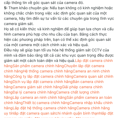
cấp thông tin về góc quan sát của camera đó.
5:
Tham khảo chuyên gia: Nếu bạn không có kinh nghiệm hoặc
không chắc chắn trong việc xác định góc quan sát của một
camera, hãy tìm đến sự tư vấn từ các chuyên gia trong lĩnh vực
camera giám sát.
Họ sẽ có kiến thức và kinh nghiệm để giúp bạn lựa chọn và cấu
hình camera phù hợp cho nhu cầu của bạn. Bằng cách thực
hiện các phương pháp trên, bạn có thể xác định góc quan sát
của một camera một cách chính xác và hiệu quả.
Điều này sẽ giúp bạn tối ưu hóa hệ thống giám sát CCTV của
mình và đảm bảo rằng tất cả các khu vực quan trọng đều được
giám sát một cách toàn diện và hiệu quả.
Lắp đặt camera chính
hãng
Sản phẩm camera chính hãng
Chuyên lắp đặt camera
chính hãng
Hệ thống camera chính hãng
Camera an ninh chính
hãng
Công ty lắp đặt camera chính hãng
Camera quan sát chính
hãng
Dịch vụ lắp đặt camera chính hãng
Bán camera chính
hãng
Camera giám sát chính hãng
Giải pháp camera chính
hãng
Đại lý camera chính hãng
Camera chất lượng chính
hãng
Lắp camera an ninh chính hãng
Sản phẩm camera an toàn
chính hãng
Thiết bị camera chính hãng
Camera nhập khẩu chính
hãng
Lắp đặt hệ thống camera chính hãng
Camera chính hãng
uy tín
lắp đặt camera quan sát
chi nhánh quận bình thạnh
lắp đặt