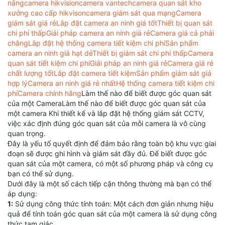
nắng
camera hikvision
camera vantech
camera quan sát kho
xưởng cao cấp hikvison
camera giám sát qua mạng
Camera
giám sát giá rẻ
Lắp đặt camera an ninh giá tốt
Thiết bị quan sát
chi phí thấp
Giải pháp camera an ninh giá rẻ
Camera giá cả phải
chăng
Lắp đặt hệ thống camera tiết kiệm chi phí
Sản phẩm
camera an ninh giá hạt dẻ
Thiết bị giám sát chi phí thấp
Camera
quan sát tiết kiệm chi phí
Giải pháp an ninh giá rẻ
Camera giá rẻ
chất lượng tốt
Lắp đặt camera tiết kiệm
Sản phẩm giám sát giá
hợp lý
Camera an ninh giá rẻ nhất
Hệ thống camera tiết kiệm chi
phí
Camera chính hãng
Làm thế nào để biết được góc quan sát
của một CameraLàm thế nào để biết được góc quan sát của
một camera Khi thiết kế và lắp đặt hệ thống giám sát CCTV,
việc xác định đúng góc quan sát của mỗi camera là vô cùng
quan trọng.
Đây là yếu tố quyết định để đảm bảo rằng toàn bộ khu vực giai
đoạn sẽ được ghi hình và giám sát đầy đủ. Để biết được góc
quan sát của một camera, có một số phương pháp và công cụ
bạn có thể sử dụng.
Dưới đây là một số cách tiếp cận thông thường mà bạn có thể
áp dụng:
1:
Sử dụng công thức tính toán: Một cách đơn giản nhưng hiệu
quả để tính toán góc quan sát của một camera là sử dụng công
thức tam giác.