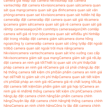
camera gia re
lắp đặt camera hikvison
lắp đặt camera
vantech
lắp đặt camera kbvision
camera quan sát
camera quan
sát qua mạng
camera quan sát gia đình
camera quan sát văn
phòng
camera quan sat kbvision
camera quan sát hd
liên hệ lắp
camera
lắp đặt camera
lắp đặt camera quan sát giá rẻ
camera
ip
camera giám sát
camera quan sát giá rẻ camera quan sát giá
rẻ
http camerasaigon24h com
https camerasaigon24h com
lắp
camera wifi giá rẻ trọn bộ
camera quan sát wifi
đầu ghi hình
lắp
đặt trong nhà
lắp đặt camera giám sát
camera dome hồng
ngoại
công ty camera
lắp camera quan sát công ty
lắp đặt ngoài
trời
bộ camera quan sát ngoài trời mưa nắng
camera
hikvision
camera vantech
camera quan sát kho xưởng cao cấp
hikvison
camera giám sát qua mạng
Camera giám sát giá rẻ
Lắp
đặt camera an ninh giá tốt
Thiết bị quan sát chi phí thấp
Giải
pháp camera an ninh giá rẻ
Camera giá cả phải chăng
Lắp đặt
hệ thống camera tiết kiệm chi phí
Sản phẩm camera an ninh giá
hạt dẻ
Thiết bị giám sát chi phí thấp
Camera quan sát tiết kiệm
chi phí
Giải pháp an ninh giá rẻ
Camera giá rẻ chất lượng tốt
Lắp
đặt camera tiết kiệm
Sản phẩm giám sát giá hợp lý
Camera an
ninh giá rẻ nhất
Hệ thống camera tiết kiệm chi phí
Camera chính
hãng
Lắp đặt camera chính hãng
Sản phẩm camera chính
hãng
Chuyên lắp đặt camera chính hãng
Hệ thống camera chính
hãng
Camera an ninh chính hãng
Công ty lắp đặt camera chính