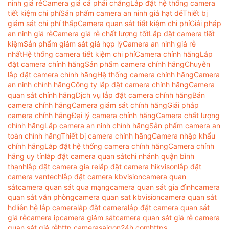
ninh giá rẻ
Camera giá cả phải chăng
Lắp đặt hệ thống camera
tiết kiệm chi phí
Sản phẩm camera an ninh giá hạt dẻ
Thiết bị
giám sát chi phí thấp
Camera quan sát tiết kiệm chi phí
Giải pháp
an ninh giá rẻ
Camera giá rẻ chất lượng tốt
Lắp đặt camera tiết
kiệm
Sản phẩm giám sát giá hợp lý
Camera an ninh giá rẻ
nhất
Hệ thống camera tiết kiệm chi phí
Camera chính hãng
Lắp
đặt camera chính hãng
Sản phẩm camera chính hãng
Chuyên
lắp đặt camera chính hãng
Hệ thống camera chính hãng
Camera
an ninh chính hãng
Công ty lắp đặt camera chính hãng
Camera
quan sát chính hãng
Dịch vụ lắp đặt camera chính hãng
Bán
camera chính hãng
Camera giám sát chính hãng
Giải pháp
camera chính hãng
Đại lý camera chính hãng
Camera chất lượng
chính hãng
Lắp camera an ninh chính hãng
Sản phẩm camera an
toàn chính hãng
Thiết bị camera chính hãng
Camera nhập khẩu
chính hãng
Lắp đặt hệ thống camera chính hãng
Camera chính
hãng uy tín
lắp đặt camera quan sát
chi nhánh quận bình
thạnh
lắp đặt camera gia re
lắp đặt camera hikvison
lắp đặt
camera vantech
lắp đặt camera kbvision
camera quan
sát
camera quan sát qua mạng
camera quan sát gia đình
camera
quan sát văn phòng
camera quan sat kbvision
camera quan sát
hd
liên hệ lắp camera
lắp đặt camera
lắp đặt camera quan sát
giá rẻ
camera ip
camera giám sát
camera quan sát giá rẻ camera
quan sát giá rẻ
http camerasaigon24h com
https