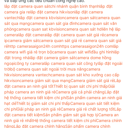
và đáp ứng các tiêu chuẩn công nghệ cao.
lắp đặt camera quan sát
chi nhánh quận bình thạnh
lắp đặt
camera gia re
lắp đặt camera hikvison
lắp đặt camera
vantech
lắp đặt camera kbvision
camera quan sát
camera quan
sát qua mạng
camera quan sát gia đình
camera quan sát văn
phòng
camera quan sat kbvision
camera quan sát hd
liên hệ lắp
camera
lắp đặt camera
lắp đặt camera quan sát giá rẻ
camera
ip
camera giám sát
camera quan sát giá rẻ camera quan sát giá
rẻ
http camerasaigon24h com
https camerasaigon24h com
lắp
camera wifi giá rẻ trọn bộ
camera quan sát wifi
đầu ghi hình
lắp
đặt trong nhà
lắp đặt camera giám sát
camera dome hồng
ngoại
công ty camera
lắp camera quan sát công ty
lắp đặt ngoài
trời
bộ camera quan sát ngoài trời mưa nắng
camera
hikvision
camera vantech
camera quan sát kho xưởng cao cấp
hikvison
camera giám sát qua mạng
Camera giám sát giá rẻ
Lắp
đặt camera an ninh giá tốt
Thiết bị quan sát chi phí thấp
Giải
pháp camera an ninh giá rẻ
Camera giá cả phải chăng
Lắp đặt
hệ thống camera tiết kiệm chi phí
Sản phẩm camera an ninh giá
hạt dẻ
Thiết bị giám sát chi phí thấp
Camera quan sát tiết kiệm
chi phí
Giải pháp an ninh giá rẻ
Camera giá rẻ chất lượng tốt
Lắp
đặt camera tiết kiệm
Sản phẩm giám sát giá hợp lý
Camera an
ninh giá rẻ nhất
Hệ thống camera tiết kiệm chi phí
Camera chính
hãng
Lắp đặt camera chính hãng
Sản phẩm camera chính