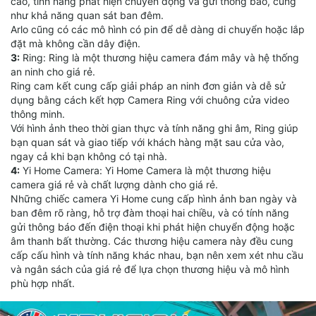
cao, tính năng phát hiện chuyển động và gửi thông báo, cũng
như khả năng quan sát ban đêm.
Arlo cũng có các mô hình có pin để dễ dàng di chuyển hoặc lắp
đặt mà không cần dây điện.
3:
Ring: Ring là một thương hiệu camera đám mây và hệ thống
an ninh cho giá rẻ.
Ring cam kết cung cấp giải pháp an ninh đơn giản và dễ sử
dụng bằng cách kết hợp Camera Ring với chuông cửa video
thông minh.
Với hình ảnh theo thời gian thực và tính năng ghi âm, Ring giúp
bạn quan sát và giao tiếp với khách hàng mặt sau cửa vào,
ngay cả khi bạn không có tại nhà.
4:
Yi Home Camera: Yi Home Camera là một thương hiệu
camera giá rẻ và chất lượng dành cho giá rẻ.
Những chiếc camera Yi Home cung cấp hình ảnh ban ngày và
ban đêm rõ ràng, hỗ trợ đàm thoại hai chiều, và có tính năng
gửi thông báo đến điện thoại khi phát hiện chuyển động hoặc
âm thanh bất thường. Các thương hiệu camera này đều cung
cấp cấu hình và tính năng khác nhau, bạn nên xem xét nhu cầu
và ngân sách của giá rẻ để lựa chọn thương hiệu và mô hình
phù hợp nhất.