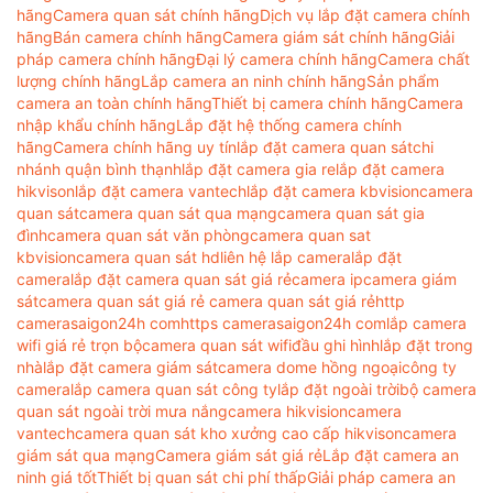
hãng
Camera quan sát chính hãng
Dịch vụ lắp đặt camera chính
hãng
Bán camera chính hãng
Camera giám sát chính hãng
Giải
pháp camera chính hãng
Đại lý camera chính hãng
Camera chất
lượng chính hãng
Lắp camera an ninh chính hãng
Sản phẩm
camera an toàn chính hãng
Thiết bị camera chính hãng
Camera
nhập khẩu chính hãng
Lắp đặt hệ thống camera chính
hãng
Camera chính hãng uy tín
lắp đặt camera quan sát
chi
nhánh quận bình thạnh
lắp đặt camera gia re
lắp đặt camera
hikvison
lắp đặt camera vantech
lắp đặt camera kbvision
camera
quan sát
camera quan sát qua mạng
camera quan sát gia
đình
camera quan sát văn phòng
camera quan sat
kbvision
camera quan sát hd
liên hệ lắp camera
lắp đặt
camera
lắp đặt camera quan sát giá rẻ
camera ip
camera giám
sát
camera quan sát giá rẻ camera quan sát giá rẻ
http
camerasaigon24h com
https camerasaigon24h com
lắp camera
wifi giá rẻ trọn bộ
camera quan sát wifi
đầu ghi hình
lắp đặt trong
nhà
lắp đặt camera giám sát
camera dome hồng ngoại
công ty
camera
lắp camera quan sát công ty
lắp đặt ngoài trời
bộ camera
quan sát ngoài trời mưa nắng
camera hikvision
camera
vantech
camera quan sát kho xưởng cao cấp hikvison
camera
giám sát qua mạng
Camera giám sát giá rẻ
Lắp đặt camera an
ninh giá tốt
Thiết bị quan sát chi phí thấp
Giải pháp camera an