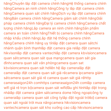
hãng
Chuyên lắp đặt camera chính hãng
Hệ thống camera chính
hãng
Camera an ninh chính hãng
Công ty lắp đặt camera chính
hãng
Camera quan sát chính hãng
Dịch vụ lắp đặt camera chính
hãng
Bán camera chính hãng
Camera giám sát chính hãng
Giải
pháp camera chính hãng
Đại lý camera chính hãng
Camera chất
lượng chính hãng
Lắp camera an ninh chính hãng
Sản phẩm
camera an toàn chính hãng
Thiết bị camera chính hãng
Camera
nhập khẩu chính hãng
Lắp đặt hệ thống camera chính
hãng
Camera chính hãng uy tín
lắp đặt camera quan sát
chi
nhánh quận bình thạnh
lắp đặt camera gia re
lắp đặt camera
hikvison
lắp đặt camera vantech
lắp đặt camera kbvision
camera
quan sát
camera quan sát qua mạng
camera quan sát gia
đình
camera quan sát văn phòng
camera quan sat
kbvision
camera quan sát hd
liên hệ lắp camera
lắp đặt
camera
lắp đặt camera quan sát giá rẻ
camera ip
camera giám
sát
camera quan sát giá rẻ camera quan sát giá rẻ
http
camerasaigon24h com
https camerasaigon24h com
lắp camera
wifi giá rẻ trọn bộ
camera quan sát wifi
đầu ghi hình
lắp đặt trong
nhà
lắp đặt camera giám sát
camera dome hồng ngoại
công ty
camera
lắp camera quan sát công ty
lắp đặt ngoài trời
bộ camera
quan sát ngoài trời mưa nắng
camera hikvision
camera
vantech
camera quan sát kho xưởng cao cấp hikvison
camera