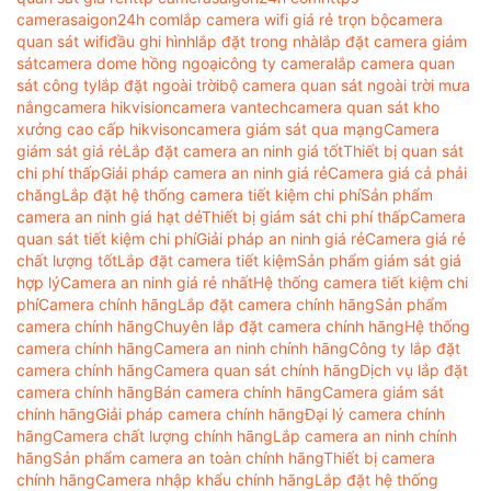
camerasaigon24h com
lắp camera wifi giá rẻ trọn bộ
camera
quan sát wifi
đầu ghi hình
lắp đặt trong nhà
lắp đặt camera giám
sát
camera dome hồng ngoại
công ty camera
lắp camera quan
sát công ty
lắp đặt ngoài trời
bộ camera quan sát ngoài trời mưa
nắng
camera hikvision
camera vantech
camera quan sát kho
xưởng cao cấp hikvison
camera giám sát qua mạng
Camera
giám sát giá rẻ
Lắp đặt camera an ninh giá tốt
Thiết bị quan sát
chi phí thấp
Giải pháp camera an ninh giá rẻ
Camera giá cả phải
chăng
Lắp đặt hệ thống camera tiết kiệm chi phí
Sản phẩm
camera an ninh giá hạt dẻ
Thiết bị giám sát chi phí thấp
Camera
quan sát tiết kiệm chi phí
Giải pháp an ninh giá rẻ
Camera giá rẻ
chất lượng tốt
Lắp đặt camera tiết kiệm
Sản phẩm giám sát giá
hợp lý
Camera an ninh giá rẻ nhất
Hệ thống camera tiết kiệm chi
phí
Camera chính hãng
Lắp đặt camera chính hãng
Sản phẩm
camera chính hãng
Chuyên lắp đặt camera chính hãng
Hệ thống
camera chính hãng
Camera an ninh chính hãng
Công ty lắp đặt
camera chính hãng
Camera quan sát chính hãng
Dịch vụ lắp đặt
camera chính hãng
Bán camera chính hãng
Camera giám sát
chính hãng
Giải pháp camera chính hãng
Đại lý camera chính
hãng
Camera chất lượng chính hãng
Lắp camera an ninh chính
hãng
Sản phẩm camera an toàn chính hãng
Thiết bị camera
chính hãng
Camera nhập khẩu chính hãng
Lắp đặt hệ thống