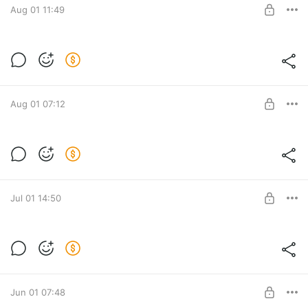
Aug 01 11:49
Курс по манге «From me to you» ( 7 глав,
50 страниц курса )
Post is available after purchase
BUY FOR $33
Aug 01 07:12
Sightseeing- functional language
Level required:
Доступ к разработкам
Jul 01 14:50
SUBSCRIBE
Song lesson - Labour ( Cacaphony) by
Paris Paloma
Level required:
Доступ к разработкам
Jun 01 07:48
SUBSCRIBE