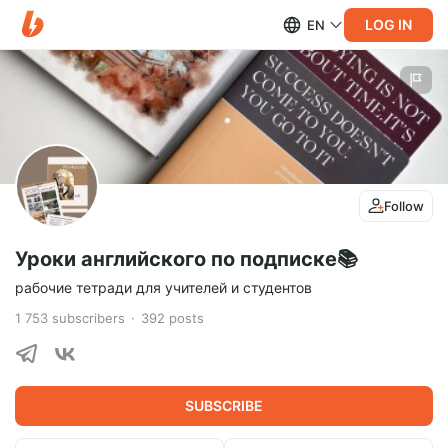
LOG IN
EN
Follow
Уроки английского по подписке📚
рабочие тетради для учителей и студентов
1 753
subscribers
392
posts
SUBSCRIBE