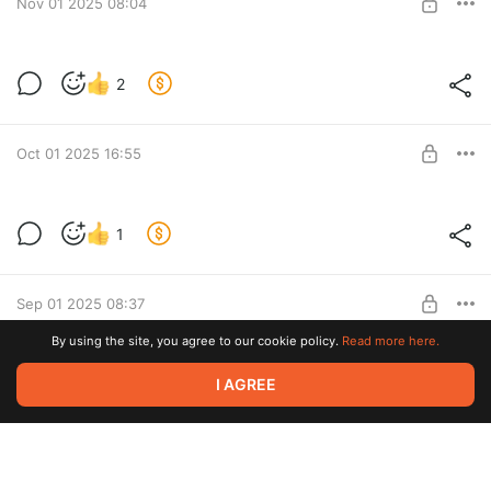
Nov 01 2025 08:04
Ответы для самопроверки.
Hairstyle
2
Level required:
Доступ к разработкам
Oct 01 2025 16:55
SUBSCRIBE
Zodiac signs
1
Level required:
Доступ к разработкам
Sep 01 2025 08:37
SUBSCRIBE
By using the site, you agree to our cookie policy.
Read more here.
Get grounded
2
I AGREE
Level required:
Доступ к разработкам
Aug 01 2025 13:07
SUBSCRIBE