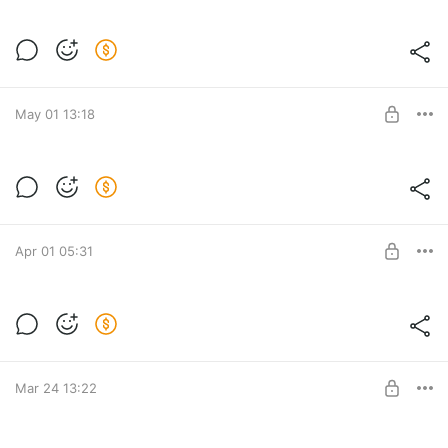
At the restaurant- functional language
Level required:
Доступ к разработкам
May 01 13:18
SUBSCRIBE
Advanced idioms
Level required:
Доступ к разработкам
Apr 01 05:31
SUBSCRIBE
Love story series
Level required:
Доступ к разработкам
Mar 24 13:22
SUBSCRIBE
Курс по книге «Семь мужей Эвелин