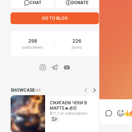
CHAT
DONATE
GO TO BLOG
298
226
subscribers
posts
SHOWCASE
143
СЖИГАЕМ ЧЕКИ В
МАРТЕ🔥💰🤑
$11.7 or subscription
1