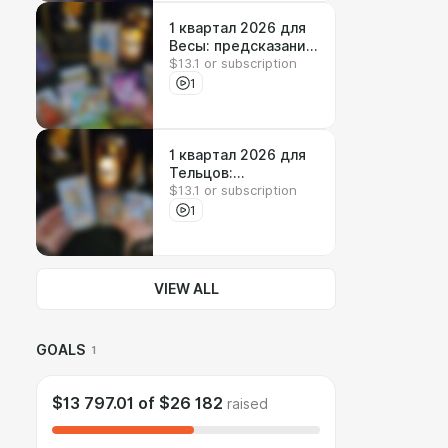
1 квартал 2026 для
Весы: предсказания
$13.1 or subscription
и откровения от
Ланы
1
1 квартал 2026 для
Тельцов:
$13.1 or subscription
предсказания и
откровения от Ланы
1
VIEW ALL
GOALS
1
$13 797.01
of
$26 182
raised