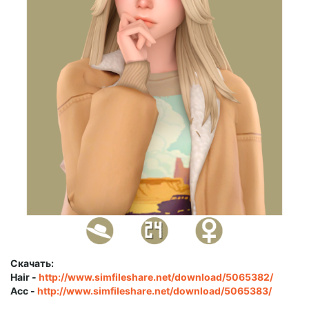
Скачать:
Hair -
http://www.simfileshare.net/download/5065382/
Acc -
http://www.simfileshare.net/download/5065383/