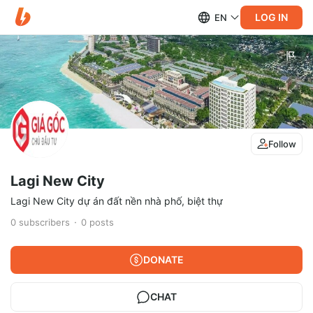
LOG IN
EN
Follow
Lagi New City
Lagi New City dự án đất nền nhà phố, biệt thự
0
subscribers
0
posts
DONATE
CHAT