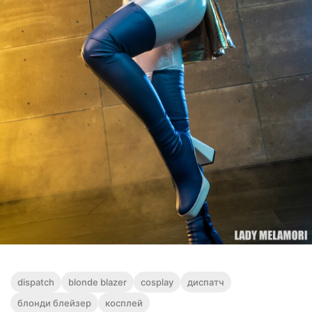
dispatch
blonde blazer
cosplay
диспатч
блонди блейзер
косплей