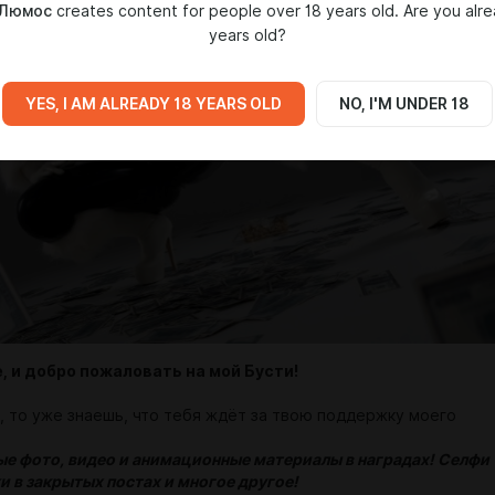
 Люмос
creates content for people over 18 years old. Are you alr
years old?
YES, I AM ALREADY 18 YEARS OLD
NO, I'M UNDER 18
, и добро пожаловать на мой Бусти!
ь, то уже знаешь, что тебя ждёт за твою поддержку моего
е фото, видео и анимационные материалы в наградах! Селфи
и в закрытых постах и многое другое!