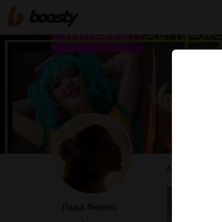
ABOUT
Лада Люмос