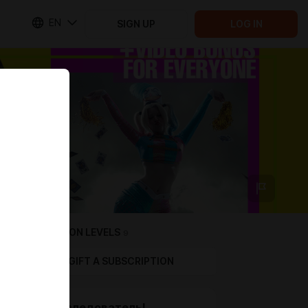
EN
SIGN UP
LOG IN
SUBSCRIPTION LEVELS
9
GIFT A SUBSCRIPTION
Мой последователь!