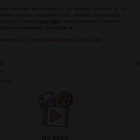
жка помогает мне создавать тот контент, который ты так
ивать костюмы, создавать крафт, нанимать фотографов,
студии и создавать
для тебя
самый красивый и горячий
который я вкладываю свою душу
🔥
лки здесь 👉
https://ladalyumos.carrd.co/
👈
IA
to
784
No Audio