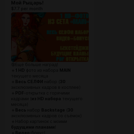
Мой Рыцарь!
$7.7 per month
🔞Ещё больше наград!
🔹
1 HD
фото из набора
MAIN
текущего месяца
🔹
Весь СЕЛФИ
набор (
30
эксклюзивных кадров в косплее)
🔹
PDF
-открытка с горячими
кадрами (
из HD набора
текущего
месяца)
🔹
Весь
набор
Backstage
(
30
эксклюзивных кадров со съёмок)
🔹Набор картинок с моими
будущими планами
!
🔹
Видео
-бонус!