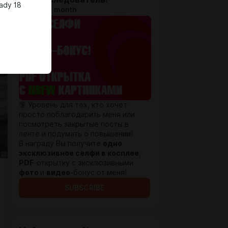
eady 18
$1.27 per month
🔞 Уровень для тех, кто хочет
просто поблагодарить меня или
посмотреть закрытые посты в
ленте и подумать о повышении!
В награду Вы получите
одно
эксклюзивное селфи в косплее
,
PDF
-открытку с эксклюзивными
фото
и
видео
-бонус от меня!
SUBSCRIBE