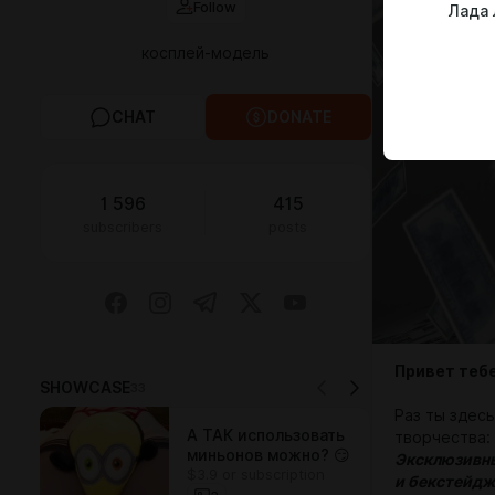
Follow
Лада
косплей-модель
CHAT
DONATE
1 596
415
subscribers
posts
Привет тебе
SHOWCASE
33
Раз ты здес
А ТАК использовать
творчества:
миньонов можно? 😏
Эксклюзивны
$3.9 or subscription
и бекстейдж