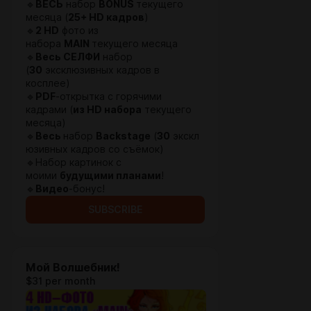
🔹
ВЕСЬ
набор
BONUS
текущего
месяца (
25+ HD кадров
)
🔹
2 HD
фото из
набора
MAIN
текущего месяца
🔹
Весь СЕЛФИ
набор
(
30
эксклюзивных кадров в
косплее)
🔹
PDF
-открытка с горячими
кадрами (
из HD набора
текущего
месяца)
🔹
Весь
набор
Backstage
(
30
экскл
юзивных кадров со съёмок)
🔹Набор картинок с
моими
будущими планами
!
🔹
Видео
-бонус!
SUBSCRIBE
Мой Волшебник!
$31 per month