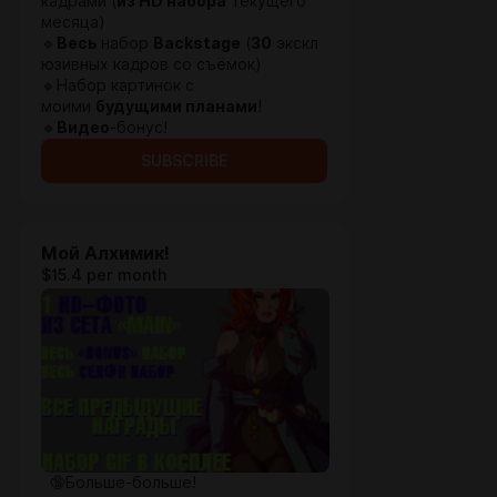
кадрами (
из HD набора
текущего
месяца)
🔹
Весь
набор
Backstage
(
30
экскл
юзивных кадров со съёмок)
🔹Набор картинок с
моими
будущими планами
!
🔹
Видео
-бонус!
SUBSCRIBE
Мой Алхимик!
$15.4 per month
🔞Больше-больше!