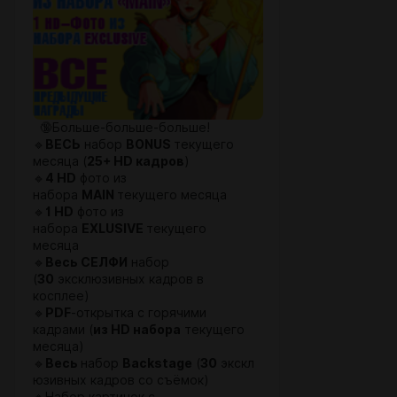
🔞Больше-больше-больше!
🔹
ВЕСЬ
набор
BONUS
текущего
месяца (
25+ HD кадров
)
🔹
4 HD
фото из
набора
MAIN
текущего месяца
🔹
1 HD
фото из
набора
EXLUSIVE
текущего
месяца
🔹
Весь СЕЛФИ
набор
(
30
эксклюзивных кадров в
косплее)
🔹
PDF
-открытка с горячими
кадрами (
из HD набора
текущего
месяца)
🔹
Весь
набор
Backstage
(
30
экскл
юзивных кадров со съёмок)