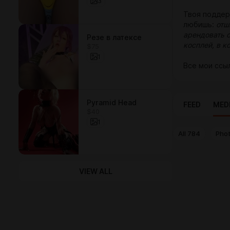
3
Твоя поддер
любишь:
отш
арендовать 
Резе в латексе
косплей, в 
$75
1
Все мои ссы
Pyramid Head
FEED
MED
$40
1
All
784
Pho
VIEW ALL