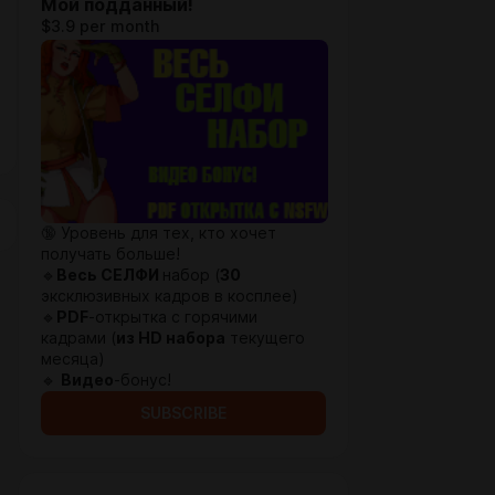
Мой подданный!
$3.9 per month
🔞 Уровень для тех, кто хочет
получать больше!
🔹
Весь СЕЛФИ
набор (
30
эксклюзивных кадров в косплее)
🔹
PDF
-открытка с горячими
кадрами (
из HD набора
текущего
месяца)
🔹
Видео
-бонус!
SUBSCRIBE