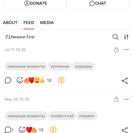
DONATE
CHAT
ABOUT
FEED
MEDIA
Newest First
Jul 11 10:30
СМЕШНЫЕ МОМЕНТЫ С КУПЛИНОВЫМ
смешные моменты
куплинов
хорроры
#16
Level required:
10
Обычная подписка
UNLOCK POST
May 05 10:30
СМЕШНЫЕ МОМЕНТЫ С КУПЛИНОВЫМ
смешные моменты
resident evil
requiem
► Resident Evil Requiem #2
Level required:
1
15