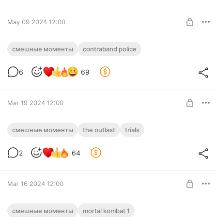
SUBSCRIBE
May 09 2024 12:00
СМЕШНЫЕ МОМЕНТЫ С КУПЛИНОВЫМ
смешные моменты
contraband police
► Contraband Police
Level required:
6
69
Обычная подписка
SUBSCRIBE
Mar 19 2024 12:00
СМЕШНЫЕ МОМЕНТЫ С КУПЛИНОВЫМ
смешные моменты
the outlast
trials
► The Outlast Trials #3
Level required:
2
64
Обычная подписка
SUBSCRIBE
Mar 16 2024 12:00
СМЕШНЫЕ МОМЕНТЫ С КУПЛИНОВЫМ
смешные моменты
mortal kombat 1