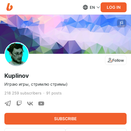
LOG IN
EN
Follow
Kuplinov
Играю игры, стримлю стримы)
218 259
subscribers
91
posts
SUBSCRIBE