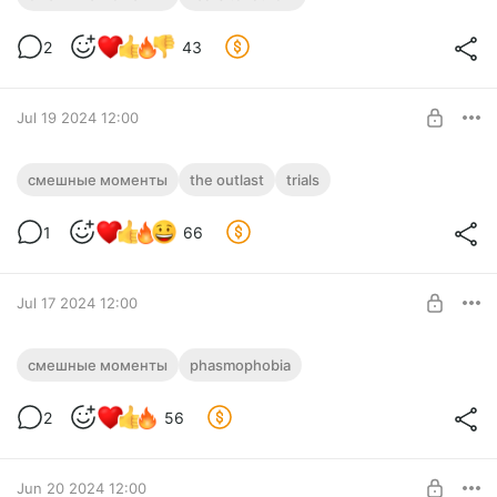
► Fears to Fathom
Level required:
2
43
Обычная подписка
SUBSCRIBE
Jul 19 2024 12:00
СМЕШНЫЕ МОМЕНТЫ С КУПЛИНОВЫМ
смешные моменты
the outlast
trials
► The Outlast Trials #4
Level required:
1
66
Обычная подписка
SUBSCRIBE
Jul 17 2024 12:00
СМЕШНЫЕ МОМЕНТЫ С КУПЛИНОВЫМ
смешные моменты
phasmophobia
► Phasmophobia #11
Level required:
2
56
Обычная подписка
SUBSCRIBE
Jun 20 2024 12:00