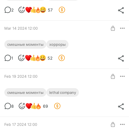
► Mortal Kombat 1
Level required:
2
57
Обычная подписка
SUBSCRIBE
Mar 14 2024 12:00
СМЕШНЫЕ МОМЕНТЫ С КУПЛИНОВЫМ
смешные моменты
хорроры
#14
Level required:
1
52
Обычная подписка
SUBSCRIBE
Feb 19 2024 12:00
СМЕШНЫЕ МОМЕНТЫ С КУПЛИНОВЫМ
смешные моменты
lethal company
► Lethal Company
Level required:
8
69
Обычная подписка
SUBSCRIBE
Feb 17 2024 12:00