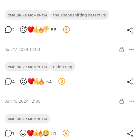
СМЕШНЫЕ МОМЕНТЫ С КУПЛИНОВЫМ
смешные моменты
the shapeshifting detective
► The Shapeshifting detective
Level required:
2
56
Обычная подписка
SUBSCRIBE
Jun 17 2024 12:00
СМЕШНЫЕ МОМЕНТЫ С КУПЛИНОВЫМ
смешные моменты
elden ring
► Elden Ring
Level required:
4
54
Обычная подписка
SUBSCRIBE
Jun 15 2024 12:00
СМЕШНЫЕ МОМЕНТЫ С КУПЛИНОВЫМ
смешные моменты
#15
Level required:
1
51
Обычная подписка