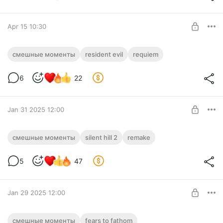
Обычная подписка
UNLOCK POST
Apr 15 10:30
СМЕШНЫЕ МОМЕНТЫ С КУПЛИНОВЫМ
смешные моменты
resident evil
requiem
► Resident Evil: Requiem #1
Level required:
6
22
Обычная подписка
SUBSCRIBE
Jan 31 2025 12:00
СМЕШНЫЕ МОМЕНТЫ С КУПЛИНОВЫМ
смешные моменты
silent hill 2
remake
► Silent Hill 2 Remake
Level required:
5
47
Обычная подписка
SUBSCRIBE
Jan 29 2025 12:00
СМЕШНЫЕ МОМЕНТЫ С КУПЛИНОВЫМ
смешные моменты
fears to fathom