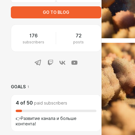
GO TO BLOG
176
72
subscribers
posts
GOALS
1
4
of
50
paid subscribers
👉Развитие канала и больше
контента!