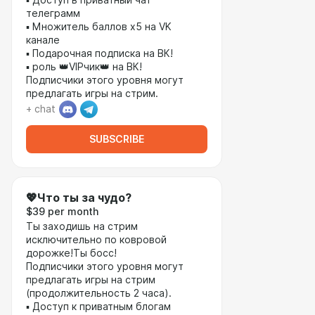
▪ Доступ в приватный чат
телеграмм
▪ Множитель баллов х5 на VK
канале
▪ Подарочная подписка на ВК!
▪ роль 👑VIPчик👑 на ВК!
Подписчики этого уровня могут
предлагать игры на стрим.
+ chat
SUBSCRIBE
💖Что ты за чудо?
$39 per month
Ты заходишь на стрим
исключительно по ковровой
дорожке!Ты босс!
Подписчики этого уровня могут
предлагать игры на стрим
(продолжительность 2 часа).
▪ Доступ к приватным блогам