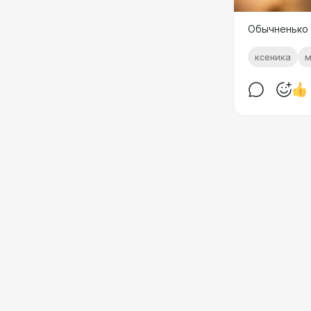
Обычненько 
ксеника
м