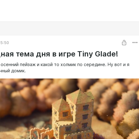
05:50
ая тема дня в игре Tiny Glade!
осенний пейзаж и какой то холмик по середине. Ну вот и я
чный домик.