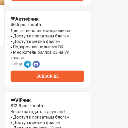
💚Актифчик
$6.5 per month
Для активно интересующихся!
▪ Доступ к приватным блогам
▪ Доступ к медиа файлам
▪ Подарочная подписка ВК!
▪ Множитель баллов х3 на VK
канале
+ chat
SUBSCRIBE
👑VIPчик
$12.9 per month
Везде заходить с двух ног!
▪ Доступ к приватным блогам
▪ Доступ к медиа файлам