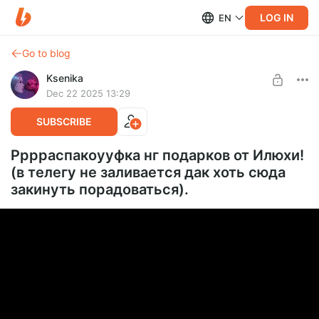
LOG IN
EN
Go to blog
Ksenika
Dec 22 2025 13:29
SUBSCRIBE
Рррраспакоууфка нг подарков от Илюхи!
(в телегу не заливается дак хоть сюда
закинуть порадоваться).