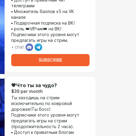
▪ Доступ в приватный чат
телеграмм
▪ Множитель баллов х5 на VK
канале
▪ Подарочная подписка на ВК!
▪ роль 👑VIPчик👑 на ВК!
Подписчики этого уровня могут
предлагать игры на стрим.
+ chat
SUBSCRIBE
💖Что ты за чудо?
$39 per month
Ты заходишь на стрим
исключительно по ковровой
дорожке!Ты босс!
Подписчики этого уровня могут
предлагать игры на стрим
(продолжительность 2 часа).
▪ Доступ к приватным блогам