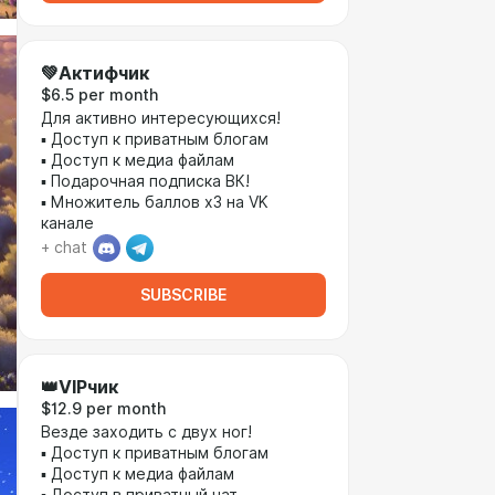
💚Актифчик
$6.5 per month
Для активно интересующихся!
▪ Доступ к приватным блогам
▪ Доступ к медиа файлам
▪ Подарочная подписка ВК!
▪ Множитель баллов х3 на VK
канале
+ chat
SUBSCRIBE
👑VIPчик
$12.9 per month
Везде заходить с двух ног!
▪ Доступ к приватным блогам
▪ Доступ к медиа файлам