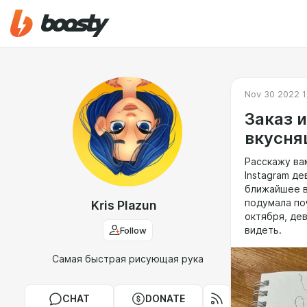
Nov 30 2022 1
Заказ 
вкусня
Расскажу вам
Instagram де
ближайшее в
подумала по
Kris Plazun
октября, де
Follow
видеть.
Самая быстрая рисующая рука
CHAT
DONATE