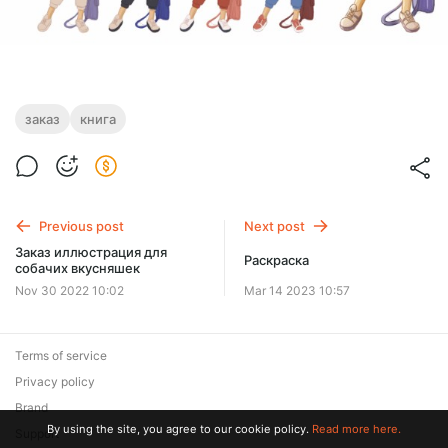
заказ
книга
Previous post
Next post
Заказ иллюстрация для
Раскраска
собачих вкусняшек
Nov 30 2022 10:02
Mar 14 2023 10:57
Terms of service
Privacy policy
Brand
By using the site, you agree to our cookie policy.
Read more here.
Support