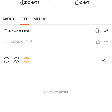
DONATE
CHAT
ABOUT
FEED
MEDIA
Newest First
Jun 10 2024 12:47
Про Привычечную (беседа от 3 июня
2024)
Level required:
Человеческий техподдерживатель
SUBSCRIBE
No more posts