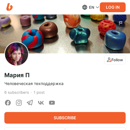
LOG IN
EN
Follow
Мария П
Человеческая техподдержка
6
subscribers
1
post
SUBSCRIBE