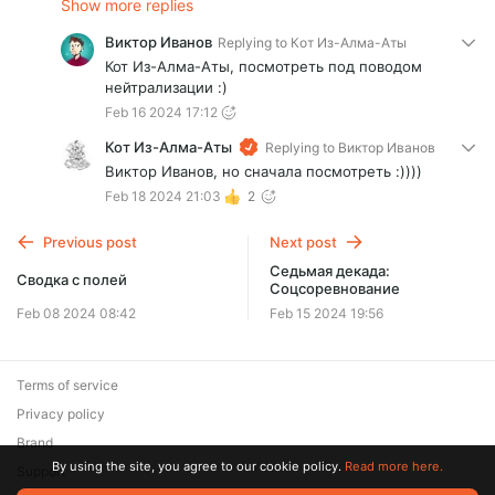
Show more replies
Виктор Иванов
Replying to
Кот Из-Алма-Аты
Кот Из-Алма-Аты, посмотреть под поводом
нейтрализации :)
Feb 16 2024 17:12
Кот Из-Алма-Аты
Replying to
Виктор Иванов
Виктор Иванов, но сначала посмотреть :))))
Feb 18 2024 21:03
2
Previous post
Next post
Седьмая декада:
Сводка с полей
Соцсоревнование
Feb 08 2024 08:42
Feb 15 2024 19:56
Terms of service
Privacy policy
Brand
By using the site, you agree to our cookie policy.
Read more here.
Support