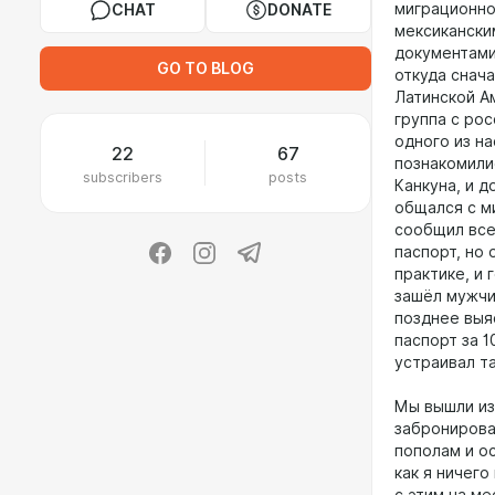
миграционно
CHAT
DONATE
мексикански
документами 
GO TO BLOG
откуда снача
Латинской А
группа с рос
одного из на
22
67
познакомили
subscribers
posts
Канкуна, и 
общался с м
сообщил всем
паспорт, но 
практике, и 
зашёл мужчин
позднее выяс
паспорт за 1
устраивал т
Мы вышли из
забронировал
пополам и о
как я ничего