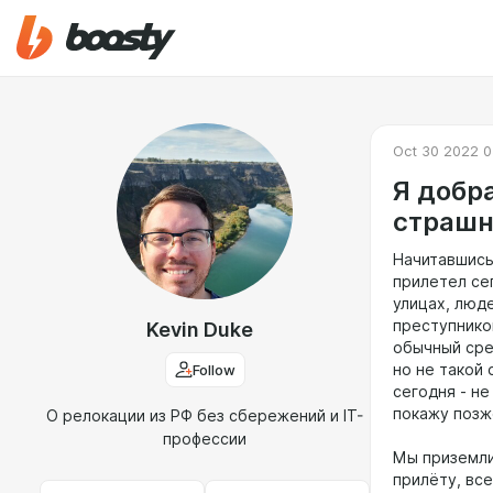
Oct 30 2022 0
Я добра
страшн
Начитавшись
прилетел се
улицах, люд
преступников
Kevin Duke
обычный сре
Follow
но не такой 
сегодня - н
покажу позж
О релокации из РФ без сбережений и IT-
профессии
Мы приземли
прилёту, все