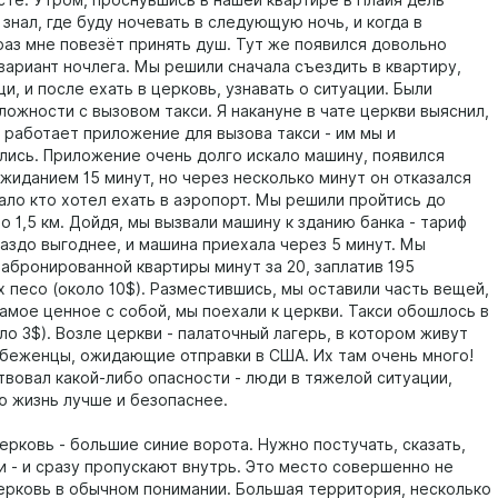
сте. Утром, проснувшись в нашей квартире в Плайя дель
 знал, где буду ночевать в следующую ночь, и когда в
аз мне повезёт принять душ. Тут же появился довольно
ариант ночлега. Мы решили сначала съездить в квартиру,
и, и после ехать в церковь, узнавать о ситуации. Были
ложности с вызовом такси. Я накануне в чате церкви выяснил,
 работает приложение для вызова такси - им мы и
лись. Приложение очень долго искало машину, появился
жиданием 15 минут, но через несколько минут он отказался
мало кто хотел ехать в аэропорт. Мы решили пройтись до
о 1,5 км. Дойдя, мы вызвали машину к зданию банка - тариф
раздо выгоднее, и машина приехала через 5 минут. Мы
забронированной квартиры минут за 20, заплатив 195
х песо (около 10$). Разместившись, мы оставили часть вещей,
самое ценное с собой, мы поехали к церкви. Такси обошлось в
ло 3$). Возле церкви - палаточный лагерь, в котором живут
 беженцы, ожидающие отправки в США. Их там очень много!
твовал какой-либо опасности - люди в тяжелой ситуации,
ю жизнь лучше и безопаснее.
ерковь - большие синие ворота. Нужно постучать, сказать,
и - и сразу пропускают внутрь. Это место совершенно не
ерковь в обычном понимании. Большая территория, несколько