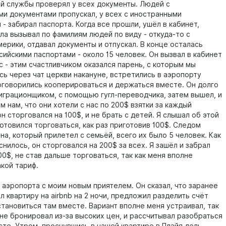
й службы проверял у всех документы. Людей с
ми документами пропускал, у всех с иностранными
- забирал паспорта. Когда все прошли, ушёл в кабинет,
ла вызывал по фамилиям людей по виду - откуда-то с
мерики, отдавал документы и отпускал. В конце осталась
сийскими паспортами - около 15 человек. Он вызвал в кабинет
с - этим счастливчиком оказался парень, с которым мы
сь через чат церкви накануне, встретились в аэропорту
договорились кооперироваться и держаться вместе. Он долго
играционщиком, с помощью гугл-переводчика, затем вышел, и
 нам, что они хотели с нас по 200$ взятки за каждый
он сторговался на 100$, и не брать с детей. Я слышал об этой
готовился торговаться, как раз приготовив 100$. Следом
а, который прилетел с семьёй, всего их было 5 человек. Как
нилось, он сторговался на 200$ за всех. Я зашёл и забрал
00$, не став дальше торговаться, так как меня вполне
акой тариф.
 аэропорта с моим новым приятелем. Он сказал, что заранее
 квартиру на airbnb на 2 ночи, предложил разделить счёт
становиться там вместе. Вариант вполне меня устраивал, так
 не бронировал из-за высоких цен, и рассчитывал разобраться