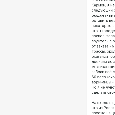
с этим на ме
Кармен, я не
следующий р
бюджетный в
оставить вещ
некоторые с
что в городе
воспользова
водитель с о
от заказа - 
трассы, окол
оказался го
доехали до 
мексикански
забрав всё 
60 песо (око
африканцы -
Но я не чувс
сделать сво
На входе в ц
что из Росси
похоже на ц