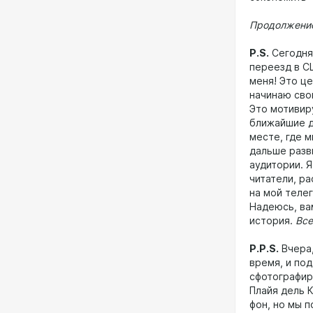
Продолжение
P.S.
Сегодня 
переезд в С
меня! Это це
начинаю сво
Это мотивир
ближайшие д
месте, где м
дальше разв
аудитории. Я
читатели, р
на мой телег
Надеюсь, вам
история.
Все
P.P.S.
Вчера,
время, и под
сфотографиро
Плайя дель 
фон, но мы 