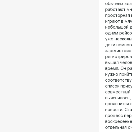
обычных зда
работают мн
просторная 
играют в мяч
небольшой д
одним рейсо
уже несколь
дети немного
зарегистрир
регистриров
вышел челов
время. Он ра
нужно прийт
соответству
список прис
совместный 
выяснилось,
прояснится 
новости. Ск
процесс пер
воскресенье
отдельная о