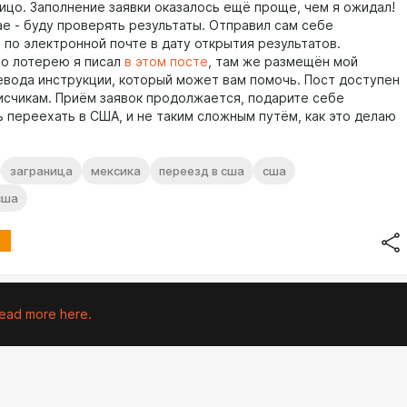
лицо. Заполнение заявки оказалось ещё проще, чем я ожидал!
ае - буду проверять результаты. Отправил сам себе
 по электронной почте в дату открытия результатов.
о лотерею я писал
в этом посте
, там же размещён мой
евода инструкции, который может вам помочь. Пост доступен
исчикам. Приём заявок продолжается, подарите себе
 переехать в США, и не таким сложным путём, как это делаю
заграница
мексика
переезд в сша
сша
сша
ead more here.
Go to all posts