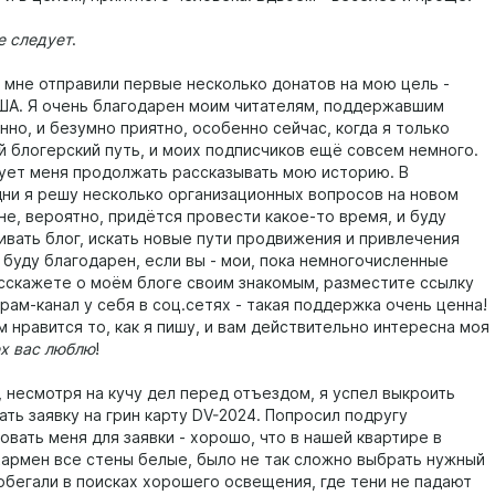
 следует
.
мне отправили первые несколько донатов на мою цель -
ША. Я очень благодарен моим читателям, поддержавшим
нно, и безумно приятно, особенно сейчас, когда я только
й блогерский путь, и моих подписчиков ещё совсем немного.
ует меня продолжать рассказывать мою историю. В
ни я решу несколько организационных вопросов на новом
не, вероятно, придётся провести какое-то время, и буду
ивать блог, искать новые пути продвижения и привлечения
 буду благодарен, если вы - мои, пока немногочисленные
асскажете о моём блоге своим знакомым, разместите ссылку
рам-канал у себя в соц.сетях - такая поддержка очень ценна!
 нравится то, как я пишу, и вам действительно интересна моя
х вас люблю
!
 несмотря на кучу дел перед отъездом, я успел выкроить
ать заявку на грин карту DV-2024. Попросил подругу
вать меня для заявки - хорошо, что в нашей квартире в
Кармен все стены белые, было не так сложно выбрать нужный
побегали в поисках хорошего освещения, где тени не падают