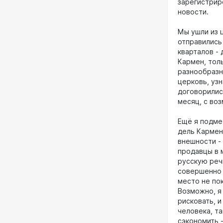
зарегистриро
новости.
Мы ушли из ц
отправились
кварталов -
Кармен, тол
разнообразн
церковь, узн
договорились
месяц, с во
Ещё я подме
дель Кармен
внешности - 
продавцы в 
русскую реч
совершенно 
место не пок
Возможно, я 
рисковать, и
человека, т
сэкономить -