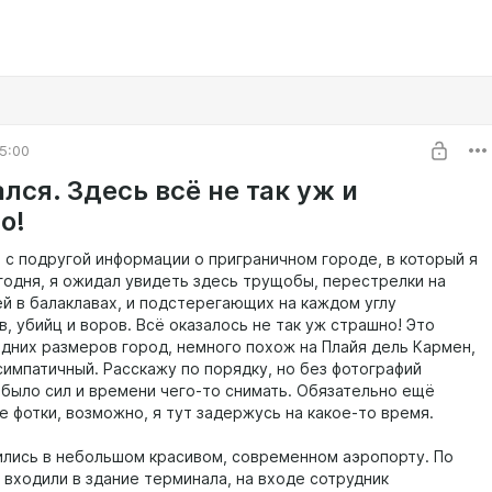
5:00
лся. Здесь всё не так уж и
о!
 с подругой информации о приграничном городе, в который я
годня, я ожидал увидеть здесь трущобы, перестрелки на
ей в балаклавах, и подстерегающих на каждом углу
, убийц и воров. Всё оказалось не так уж страшно! Это
дних размеров город, немного похож на Плайя дель Кармен,
симпатичный. Расскажу по порядку, но без фотографий
е было сил и времени чего-то снимать. Обязательно ещё
е фотки, возможно, я тут задержусь на какое-то время.
лись в небольшом красивом, современном аэропорту. По
 входили в здание терминала, на входе сотрудник