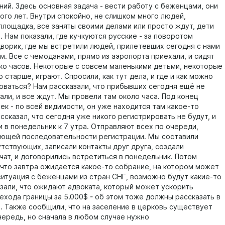
ний. Здесь основная задача - вести работу с беженцами, они
ого лет. Внутри спокойно, не слишком много людей,
площадка, все заняты своими делами или просто ждут, дети
. Нам показали, где кучкуются русские - за поворотом
ворик, где мы встретили людей, прилетевших сегодня с нами
м. Все с чемоданами, прямо из аэропорта приехали, и сидят
ко часов. Некоторые с совсем маленькими детьми, некоторые
 старше, играют. Спросили, как тут дела, и где и как можно
оваться? Нам рассказали, что прибывших сегодня ещё не
али, и все ждут. Мы провели там около часа. Под конец
ек - по всей видимости, он уже находится там какое-то
ссказал, что сегодня уже никого регистрировать не будут, и
и в понедельник к 7 утра. Отправляют всех по очереди,
ющей последовательности регистрации. Мы составили
утствующих, записали контакты друг друга, создали
чат, и договорились встретиться в понедельник. Потом
 что завтра ожидается какое-то собрание, на котором может
ситуация с беженцами из стран СНГ, возможно будут какие-то
азали, что ожидают адвоката, который может ускорить
ехода границы за 5.000$ - об этом тоже должны рассказать в
. Также сообщили, что на заселение в церковь существует
чередь, но сначала в любом случае нужно