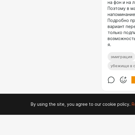
на фон и на 
Поэтому в м
напоминание
Подробно пр
вариант пер
только подп
возможность
я.
эмиграция
убежище в 
By using the site, you agree to our cookie policy.
R