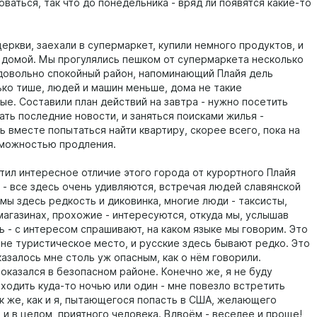
ваться, так что до понедельника - вряд ли появятся какие-то
еркви, заехали в супермаркет, купили немного продуктов, и
 домой. Мы прогулялись пешком от супермаркета несколько
 довольно спокойный район, напоминающий Плайя дель
ько тише, людей и машин меньше, дома не такие
ые. Составили план действий на завтра - нужно посетить
ать последние новости, и заняться поисками жилья -
 вместе попытаться найти квартиру, скорее всего, пока на
зможностью продления.
тил интересное отличие этого города от курортного Плайя
 - все здесь очень удивляются, встречая людей славянской
мы здесь редкость и диковинка, многие люди - таксисты,
магазинах, прохожие - интересуются, откуда мы, услышав
ь - с интересом спрашивают, на каком языке мы говорим. Это
не туристическое место, и русские здесь бывают редко. Это
азалось мне столь уж опасным, как о нём говорили.
оказался в безопасном районе. Конечно же, я не буду
 ходить куда-то ночью или один - мне повезло встретить
ак же, как и я, пытающегося попасть в США, желающего
 и в целом, приятного человека. Вдвоём - веселее и проще!