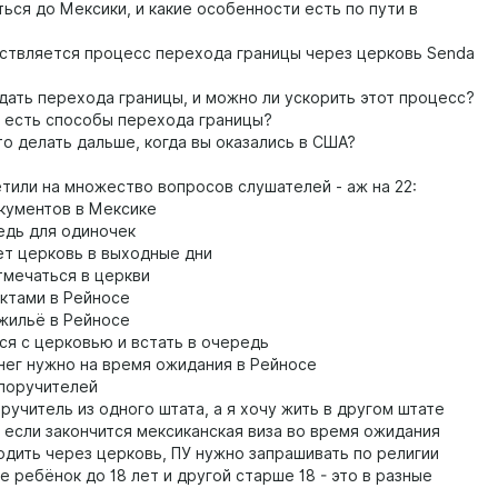
ься до Мексики, и какие особенности есть по пути в
ствляется процесс перехода границы через церковь Senda
дать перехода границы, и можно ли ускорить этот процесс?
 есть способы перехода границы?
то делать дальше, когда вы оказались в США?
етили на множество вопросов слушателей - аж на 22:
кументов в Мексике
едь для одиночек
ет церковь в выходные дни
тмечаться в церкви
уктами в Рейносе
 жильё в Рейносе
ся с церковью и встать в очередь
нег нужно на время ожидания в Рейносе
 поручителей
ручитель из одного штата, а я хочу жить в другом штате
, если закончится мексиканская виза во время ожидания
одить через церковь, ПУ нужно запрашивать по религии
е ребёнок до 18 лет и другой старше 18 - это в разные