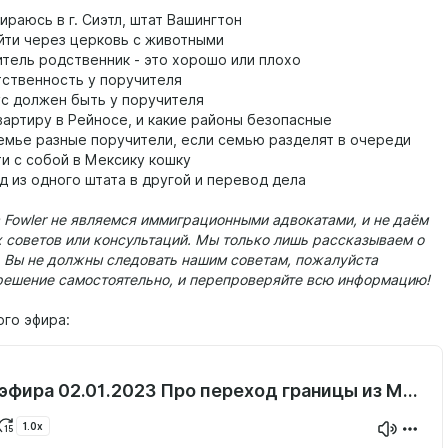
раюсь в г. Сиэтл, штат Вашингтон
ти через церковь с животными
итель родственник - это хорошо или плохо
тственность у поручителя
ус должен быть у поручителя
вартиру в Рейносе, и какие районы безопасные
емье разные поручители, если семью разделят в очереди
ти с собой в Мексику кошку
д из одного штата в другой и перевод дела
ia Fowler не являемся иммиграционными адвокатами, и не даём
 советов или консультаций. Мы только лишь рассказываем о
. Вы не должны следовать нашим советам, пожалуйста
решение самостоятельно, и перепроверяйте всю информацию!
ого эфира:
Запись эфира 02.01.2023 Про переход границы из Мексики в США.ogg
1.0x