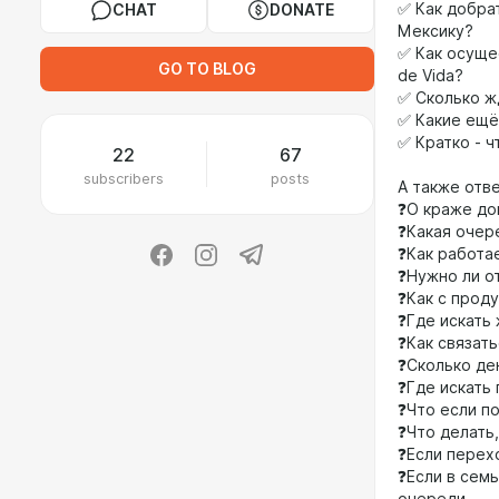
✅ Как добрат
CHAT
DONATE
Мексику?
✅ Как осуще
GO TO BLOG
de Vida?
✅ Сколько ж
✅ Какие ещё
✅ Кратко - ч
22
67
subscribers
posts
А также отв
❓О краже до
❓Какая очер
❓Как работа
❓Нужно ли о
❓Как с прод
❓Где искать
❓Как связать
❓Сколько де
❓Где искать
❓Что если по
❓Что делать
❓Если перех
❓Если в семь