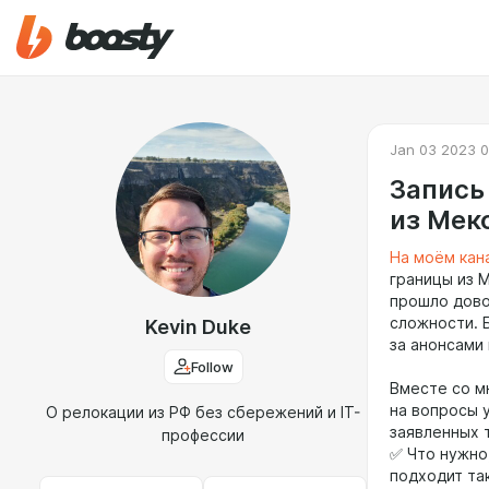
Jan 03 2023 0
Запись
из Мек
На моём кан
границы из 
прошло дово
сложности. 
Kevin Duke
за анонсами 
Follow
Вместе со м
на вопросы 
О релокации из РФ без сбережений и IT-
заявленных 
профессии
✅ Что нужно
подходит та