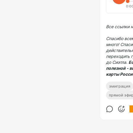
0:0
Все ссылки 
Спасибо всем
много! Спаси
действительн
переходить г
до Сиэтла.
Е
полезной - 
карты Росси
эмиграция
прямой эфи