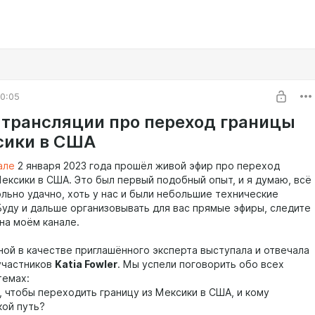
0:05
 трансляции про переход границы
сики в США
але
2 января 2023 года прошёл живой эфир про переход
Мексики в США. Это был первый подобный опыт, и я думаю, всё
льно удачно, хоть у нас и были небольшие технические
Буду и дальше организовывать для вас прямые эфиры, следите
на моём канале.
ной в качестве приглашённого эксперта выступала и отвечала
участников
Katia Fowler
. Мы успели поговорить обо всех
темах:
, чтобы переходить границу из Мексики в США, и кому
кой путь?