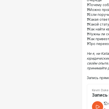
очереди
❓Почему соби
❓Можно прой
❓Если поруч
❓Какая отве
❓Какой стат
❓Как найти к
❓Нужны ли с
❓Как привез
❓Про переез
Ни я, ни Kat
юридических
своём опыте
принимайте 
Запись прям
Kevin Duke