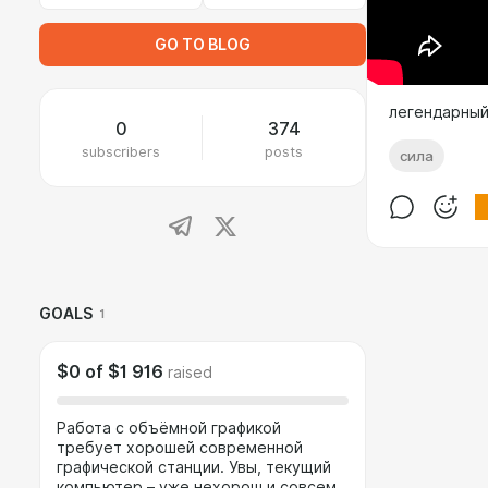
GO TO BLOG
легендарный 
0
374
subscribers
posts
сила
GOALS
1
$0
of
$1 916
raised
Работа с объёмной графикой
требует хорошей современной
графической станции. Увы, текущий
компьютер – уже нехорош и совсем