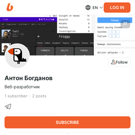
LOG IN
EN
Follow
Антон Богданов
Веб-разработчик
1
subscriber
2
posts
SUBSCRIBE