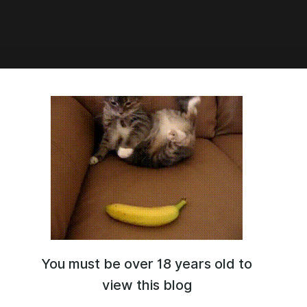
4:28
охождение Dead Island #1
де прохождения старенькой, но от этого не плохой игрули.
удет пролог немного смущённых комментариев и всё.
 фон или вдумчиво смотрите, если вдруг когда - то
 начо эпидемии на Банойе.
You must be over 18 years old to
view this blog