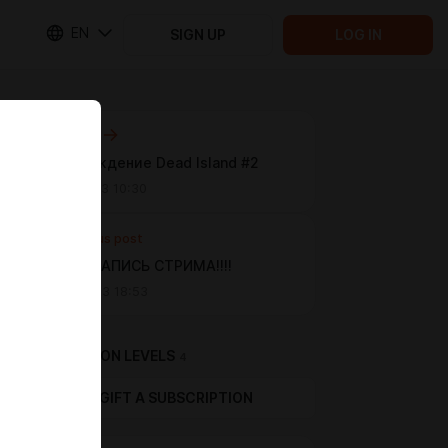
EN
SIGN UP
LOG IN
Next post
Непрохождение Dead Island #2
Apr 16 2023 10:30
Previous post
ПЕРВАЯ ЗАПИСЬ СТРИМА!!!!
Apr 07 2023 18:53
SUBSCRIPTION LEVELS
4
GIFT A SUBSCRIPTION