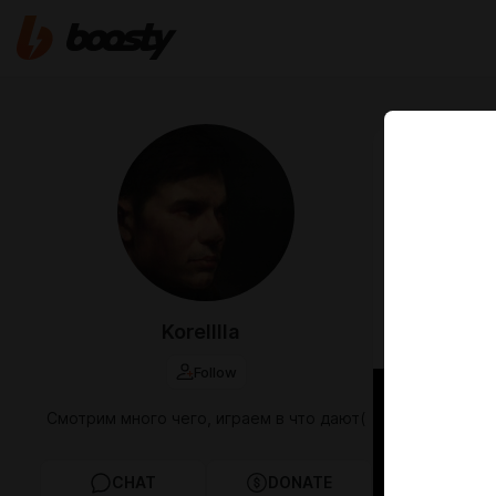
Apr 12 2023 1
Недопр
Что - то вро
Тут у нас б
Включайте на
Korelllla
пропустили,
Follow
Смотрим много чего, играем в что дают(
CHAT
DONATE