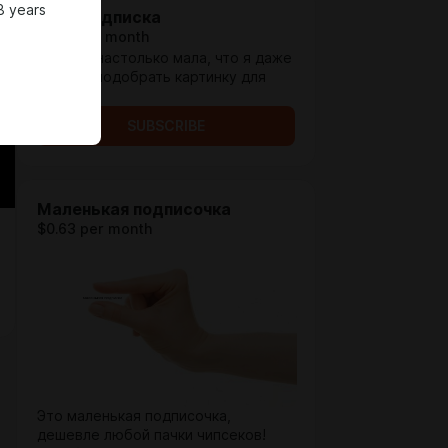
8 years
Нано подписка
$0.13 per month
Её цена настолько мала, что я даже
не смог подобрать картинку для
неё.
SUBSCRIBE
Маленькая подписочка
$0.63 per month
Это маленькая подписочка,
дешевле любой пачки чипсеков!