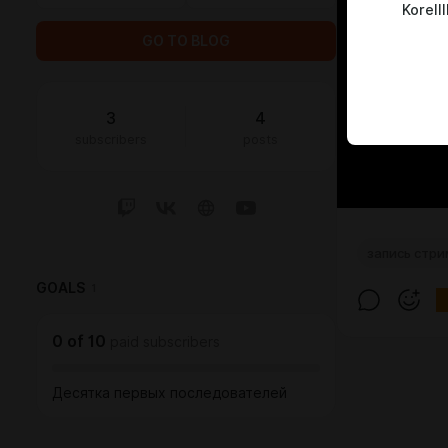
Korelll
GO TO BLOG
3
4
subscribers
posts
запись стр
GOALS
1
0
of
10
paid subscribers
Десятка первых последователей