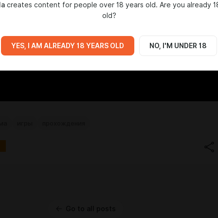
la
creates content for people over 18 years old. Are you already 1
old?
YES, I AM ALREADY 18 YEARS OLD
NO, I'M UNDER 18
има
игры
прохождения
Go to all posts