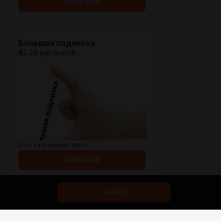
SUBSCRIBE
Большая подписка
$2.29 per month
Это уже имеет вес!
SUBSCRIBE
I AGREE
Terms of service
Privacy policy
Brand
Support