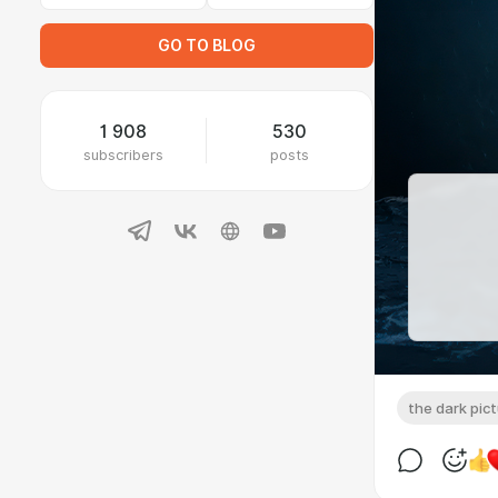
GO TO BLOG
1 908
530
subscribers
posts
the dark pic