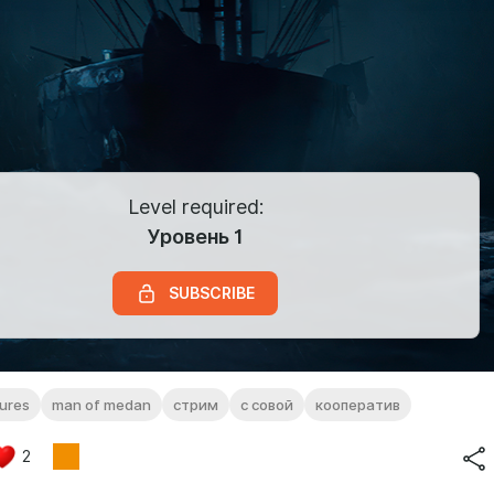
Level required:
Уровень 1
SUBSCRIBE
tures
man of medan
стрим
с совой
кооператив
2