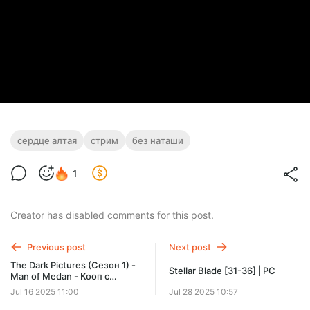
сердце алтая
стрим
без наташи
1
Creator has disabled comments for this post.
Previous post
Next post
The Dark Pictures (Сезон 1) -
Stellar Blade [31-36] | PC
Man of Medan - Кооп с
SowwaS | PC
Jul 16 2025 11:00
Jul 28 2025 10:57