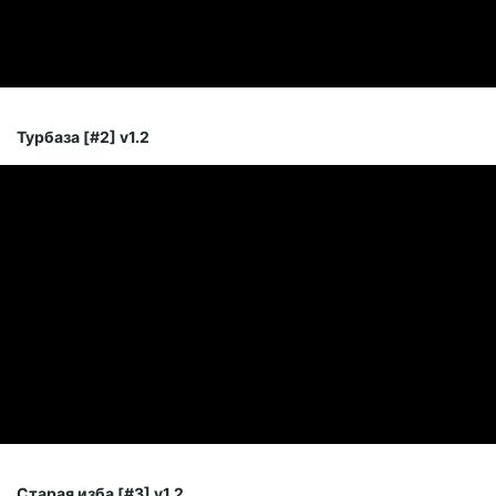
Турбаза [#2] v1.2
Старая изба [#3] v1.2