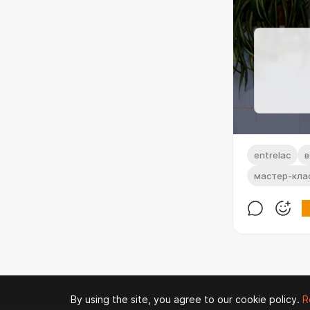
entrelac
в
мастер-кла
By using the site, you agree to our cookie policy.
R