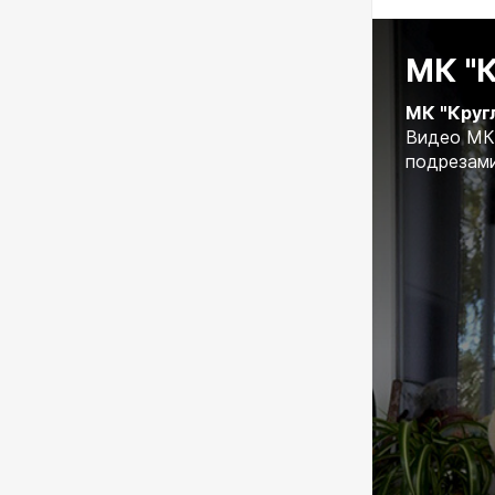
МК "К
МК "Круг
Видео МК 
подрезами