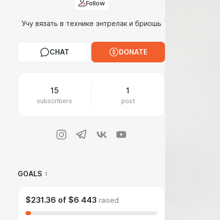
Follow
Учу вязать в технике энтрелак и бриошь
CHAT
DONATE
15
1
subscribers
post
GOALS
1
$231.36
of
$6 443
raised