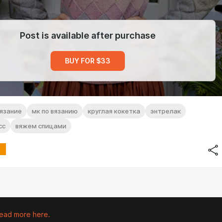
Post is available after purchase
BUY FOR $33
язание
мк по вязанию
круглая кокетка
энтрелак
сс
вяжем спицами
ead more here.