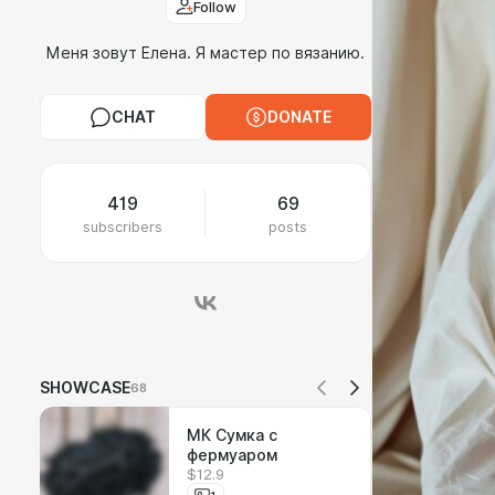
Follow
Меня зовут Елена. Я мастер по вязанию.
CHAT
DONATE
419
69
subscribers
posts
SHOWCASE
68
МК Сумка с
фермуаром
$12.9