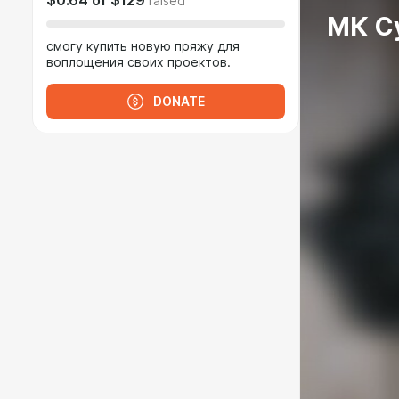
$0.64
of
$129
raised
МК С
смогу купить новую пряжу для
воплощения своих проектов.
DONATE