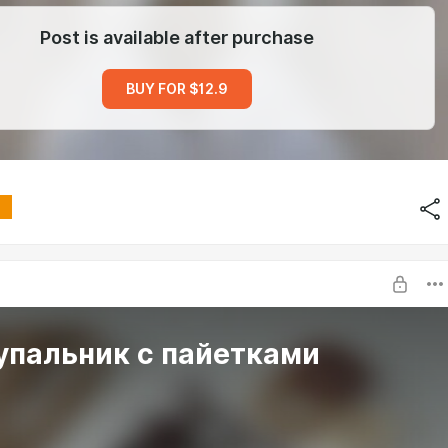
Post is available after purchase
BUY FOR $12.9
МК Купальник с пайетками