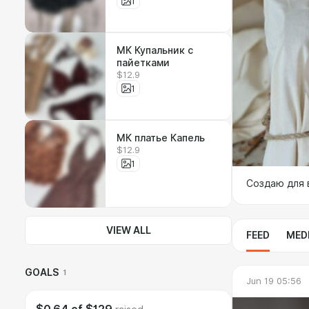
1
МК Купальник с
пайетками
$12.9
1
МК платье Капель
$12.9
1
Создаю для 
VIEW ALL
FEED
MED
GOALS
1
Jun 19 05:56