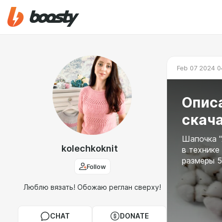
Feb 07 2024 0
Опис
скача
Шапочка "
kolechkoknit
в технике
размеры 5
Follow
Люблю вязать! Обожаю реглан сверху!
CHAT
DONATE