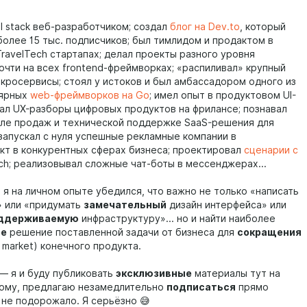
ll stack веб-разработчиком; создал
блог на Dev.to
, который
более 15 тыс. подписчиков; был тимлидом и продактом в
TravelTech стартапах; делал проекты разного уровня
очти на всех frontend-фреймворках; «распиливал» крупный
икросервисы; стоял у истоков и был амбассадором одного из
лярных
web-фреймворков на Go
; имел опыт в продуктовом UI-
лал UX-разборы цифровых продуктов на фрилансе; познавал
еле продаж и технической поддержке SaaS-решения для
 запускал с нуля успешные рекламные компании в
кт в конкурентных сферах бизнеса; проектировал
сценарии с
h; реализовывал сложные чат-боты в мессенджерах...
 я на личном опыте убедился, что важно не только «написать
 или «придумать
замечательный
дизайн интерфейса» или
ддерживаемую
инфраструктуру»... но и найти наиболее
ое
решение поставленной задачи от бизнеса для
сокращения
 market) конечного продукта.
 — я и буду публиковать
эксклюзивные
материалы тут на
тому, предлагаю незамедлительно
подписаться
прямо
 не подорожало. Я серьёзно 😅