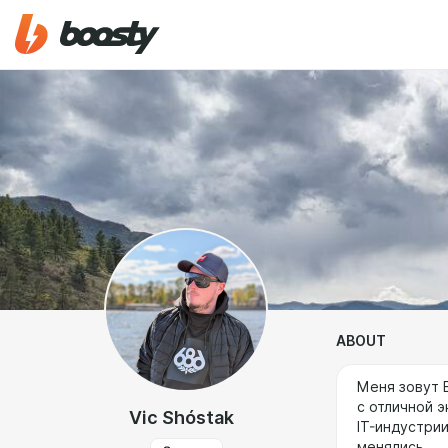
ABOUT
Меня зовут 
с отличной э
Vic Shóstak
IT-индустри
менялись.