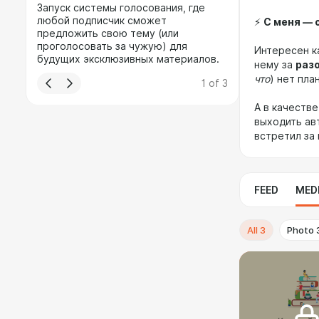
Запуск системы голосования, где
любой подписчик сможет
⚡️
С меня — 
предложить свою тему (или
проголосовать за чужую) для
Интересен к
будущих эксклюзивных материалов.
нему за
раз
что
) нет пл
1
of
3
А в качеств
выходить ав
встретил за
FEED
MED
All
3
Photo