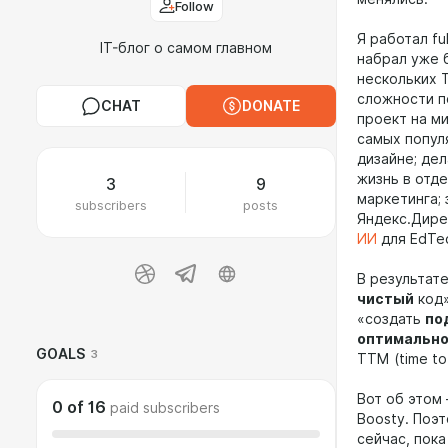
Follow
Я работал fu
IT-блог о самом главном
набрал уже 
нескольких 
сложности п
CHAT
DONATE
проект на м
самых попу
дизайне; де
жизнь в отд
3
9
маркетинга;
subscribers
posts
Яндекс.Дире
ИИ
для EdTec
В результате
чистый
код»
«создать
по
оптимальн
GOALS
3
TTM (time to
Вот об этом
0
of
16
paid subscribers
Boosty. Поэ
сейчас, пока