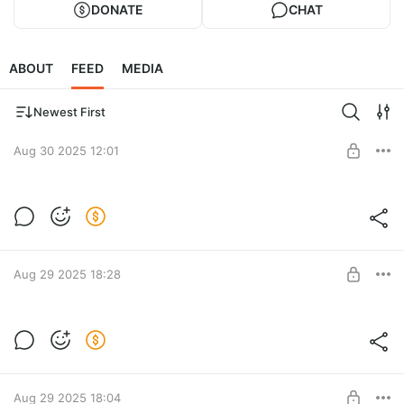
DONATE
CHAT
ABOUT
FEED
MEDIA
Newest First
Aug 30 2025 12:01
Секретные инструкции спецназа ГРУ
Спецназ ГРУ — элита военной разведки, известная под
Level required:
разными названиями: «глубинная разведка»,
Доступ ко всем методикам и статьям
«диверсионные группы», «силовая разведка»
Aug 29 2025 18:28
SUBSCRIBE
Раскрой силу своего разума — с курсом
по глубокой медитации и саморазвитию
Level required:
Уникальный курс по глубокой медитации и саморазвитию
Доступ ко всем методикам и статьям
Aug 29 2025 18:04