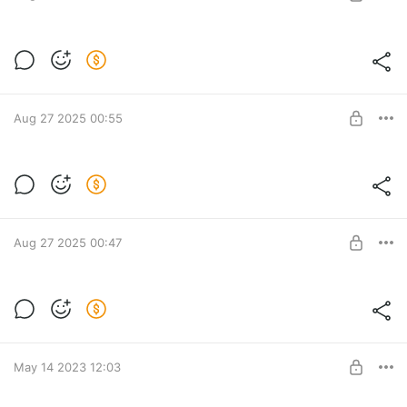
SUBSCRIBE
170 старинных карт с 1548 по 1860 г.г.
Предлагаем вам сборник из 170 старинных карт разных
Level required:
авторов за период с 1548 по 1860 годы.
Доступ ко всем методикам и статьям
Aug 27 2025 00:55
SUBSCRIBE
Невероятный оргазм у мужчин
Как пережить невероятный, тотальный оргазм: путь к
Level required:
оргазму всем телом у мужчин
Доступ ко всем методикам и статьям
Aug 27 2025 00:47
SUBSCRIBE
Техника возбуждения женщины на
расстоянии
Level required:
Такие практики не следует применять без согласия другого
Доступ ко всем методикам и статьям
человека.
May 14 2023 12:03
SUBSCRIBE