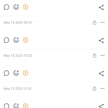
Самооборона. Техника поражения
нервных центров человека
Level required:
Применение этой уникальной техники находится под
Доступ ко всем методикам и статьям
строжайшим запретом до сих пор. Применять только для
May 14 2023 05:57
самообороны.
UNLOCK POST
Методика СУПЕРТЕЛО
Уникальная методика развития сильного и красивого тела!
Level required:
Доступ ко всем методикам и статьям
May 13 2023 13:32
UNLOCK POST
Она - Твоя. Система тотального
подчинения женщины
Level required:
Система Тотального Подчинения Женщины представляет
Доступ ко всем методикам и статьям
собой комплекс чрезвычайно эффективных приемов
May 13 2023 11:32
быстрого воздействия на женскую психику.
UNLOCK POST
Суперметодика МЕГАРАЗМЕР