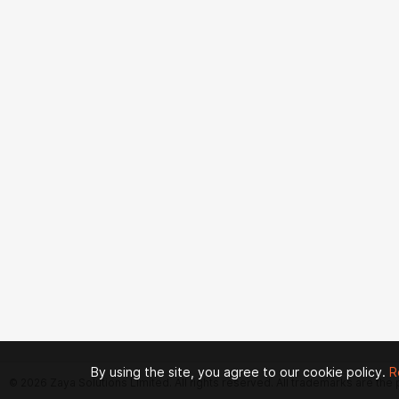
By using the site, you agree to our cookie policy.
R
© 2026 Zaya Solutions Limited. All rights reserved. All trademarks are the