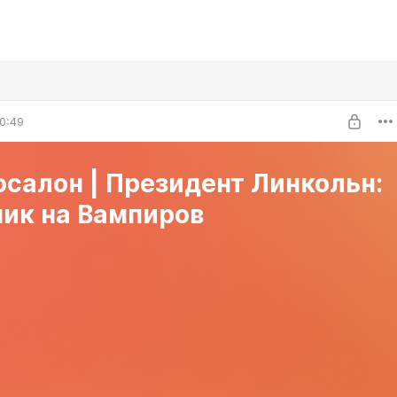
0:49
салон | Президент Линкольн:
ник на Вампиров