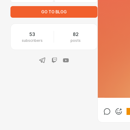
GO TO BLOG
53
82
subscribers
posts