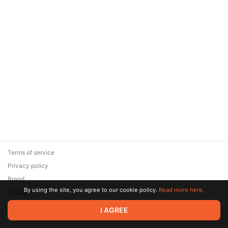
Terms of service
Privacy policy
Brand
By using the site, you agree to our cookie policy.
Read more here.
Support
© 2026 Zaya Solutions Limited. All rights reserved. All trademarks
I AGREE
are the property of their respective owners.