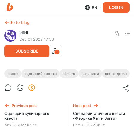
LOG IN
EN
Go to blog
klikli
Dec 01 2022 17:38
SUBSCRIBE
Сценарий квеста «Логово Хагги Вагги»
квест
сценарий квеста
klikli.ru
хаги ваги
квест дома
Post is available after purchase
Любителям компьютерной игры Poppy Playtime посвящен
сценарий домашнего квеста по поиску подарков или
BUY FOR $7.6
тайника для проведения домашнего дня ро
Previous post
Next post
Сценарий кулинарного
Сценарий уличного квеста
квеста
«Фабрика Хагги Вагги»
Nov 28 2022 05:56
Dec 02 2022 06:25