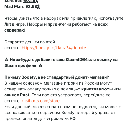
Sentinel
:
60.49$
Mad Man
:
92.99
$
Чтобы узнать что в наборах или привилегиях, используйте
/kit
в игре. Наборы и привилегии работают на
всех
серверах
!
Отправте деньги по этой
ссылке:
https://boosty.to/klauz24/donate
⚠️
Не забудьте добавить ваш SteamID64 или ссылку на
Steam профиль.
⚠️
Почему Boosty, а не стандартный донат-магазин?
В нашем основном магазине игроки из России могут
совершать оплату только с помощью
криптовалюты
или
скинов Rust
. Если вас это устраивает, перейдите по
ссылке:
rusthurts.com/store
Если данный способ оплаты вам не подходит, вы можете
воспользоваться сервисом Boosty, который упрощает
процесс оплаты для игроков из РФ.