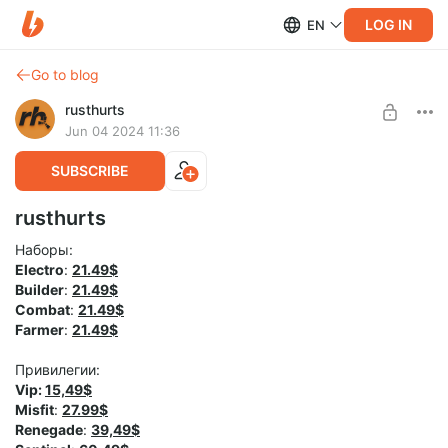
LOG IN
EN
Go to blog
rusthurts
Jun 04 2024 11:36
SUBSCRIBE
rusthurts
Наборы:
Electro
:
21.49$
Builder
:
21.49
$
Combat
:
21.49
$
Farmer
:
21.49
$
Привилегии:
Vip:
15,49$
Misfit
:
27.99
$
Renegade
:
39,49$