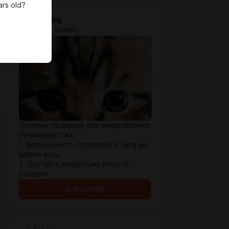
ars old?
microKitiq
$1.28 per month
Уровень подписки для микрокитиков
Преимущества:
1. Возможность голосового чата во
время игры
2. Доступ к закрытому discord-
разделу
SUBSCRIBE