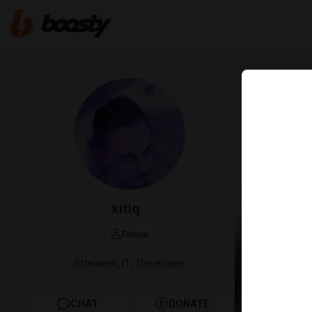
Apr 19 2023 0
Наныл у Эси
kitiq
Follow
Streamer, IT, Developer
CHAT
DONATE