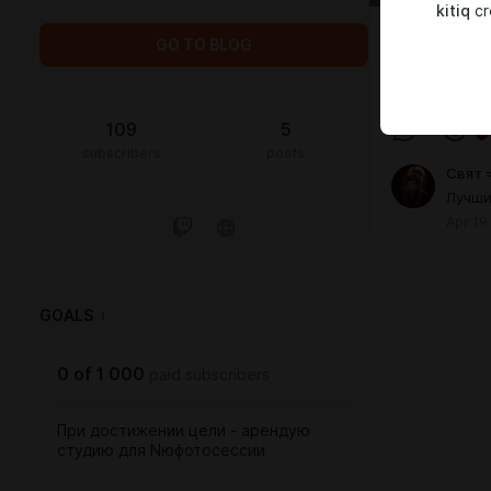
kitiq
cr
GO TO BLOG
kitiq
кити
109
5
1
subscribers
posts
Свят 
Лучши
Apr 19
GOALS
1
0
of
1 000
paid subscribers
При достижении цели - арендую
студию для Nюфотосессии