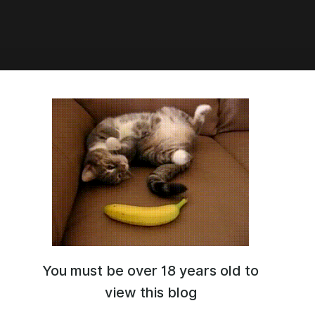
8:02
да новый монитор. Подбробнее
https://kitiq.ru/pk
You must be over 18 years old to
view this blog