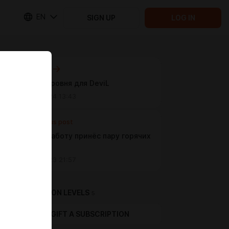
EN
SIGN UP
LOG IN
Next post
Сигна 3 уровня для DeviL
Mar 13 2024 13:43
Previous post
Путь на работу принёс пару горячих
фото
Apr 02 2023 21:57
SUBSCRIPTION LEVELS
5
GIFT A SUBSCRIPTION