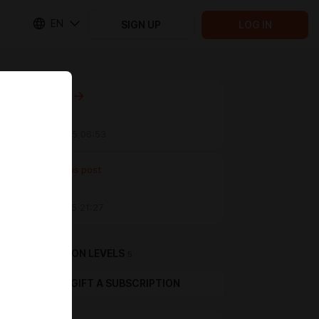
EN
SIGN UP
LOG IN
Next post
Untitled
Apr 21 2025 06:53
Previous post
Untitled
Apr 17 2025 21:27
SUBSCRIPTION LEVELS
5
GIFT A SUBSCRIPTION