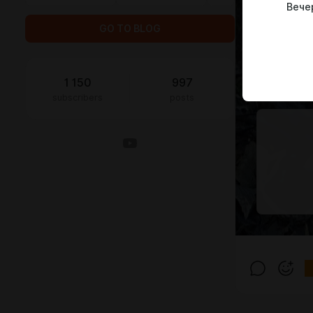
Вече
GO TO BLOG
1 150
997
subscribers
posts