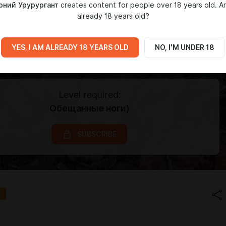
рний Урурургант
creates content for people over 18 years old. A
already 18 years old?
YES, I AM ALREADY 18 YEARS OLD
NO, I'M UNDER 18
Level required:
Обещанные ноги)
SUBSCRIBE