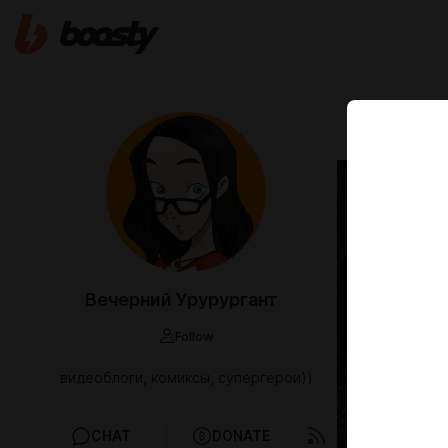
Apr 20 2025 0
Вечерний Урурургант
Follow
видеоблоги, комиксы, супергерои))
CHAT
DONATE