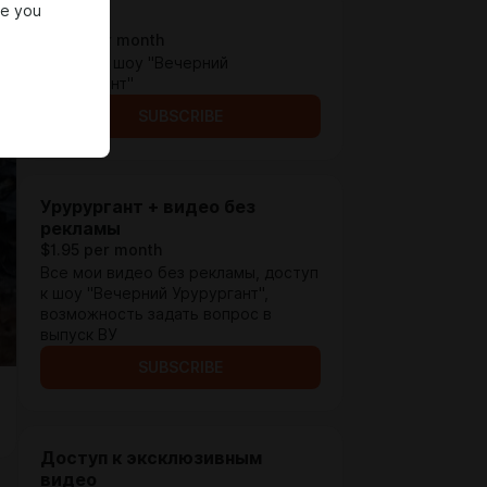
re you
Уруру
$0.65 per month
Доступ к шоу "Вечерний
Урурургант"
SUBSCRIBE
Урурургант + видео без
рекламы
$1.95 per month
Все мои видео без рекламы, доступ
к шоу "Вечерний Урурургант",
возможность задать вопрос в
выпуск ВУ
SUBSCRIBE
Доступ к эксклюзивным
видео