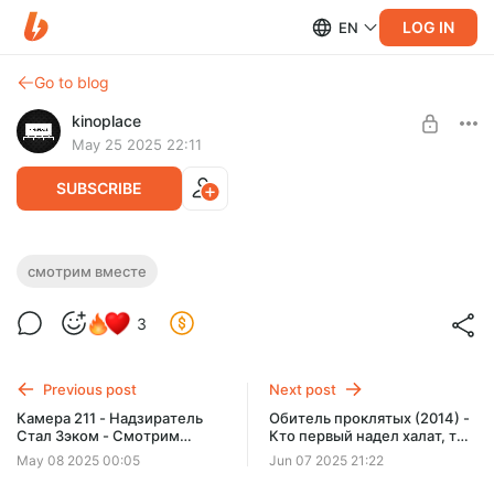
LOG IN
EN
Go to blog
kinoplace
May 25 2025 22:11
SUBSCRIBE
Плохая девочка (2024) - Вспомнила
смотрим вместе
бабка как девкой была - Смотрим
Level required:
3
Вместе
Таинственный Наблюдатель
SUBSCRIBE
Previous post
Next post
Камера 211 - Надзиратель
Обитель проклятых (2014) -
Стал Зэком - Смотрим
Кто первый надел халат, тот
Вместе
и доктор - Смотрим Вместе
May 08 2025 00:05
Jun 07 2025 21:22