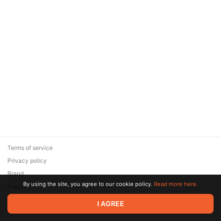
Terms of service
Privacy policy
Brand
By using the site, you agree to our cookie policy.
Read more here.
Support
© 2026 Zaya Solutions Limited. All rights reserved. All trademarks
I AGREE
are the property of their respective owners.