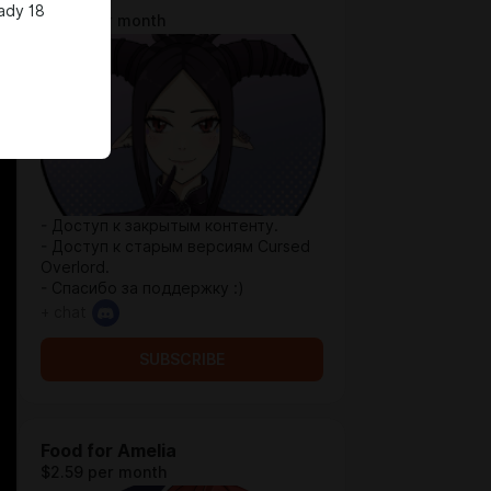
ady 18
$1.94 per month
- Доступ к закрытым контенту.
- Доступ к старым версиям Cursed
Overlord.
- Спасибо за поддержку :)
+ chat
SUBSCRIBE
Food for Amelia
$2.59 per month