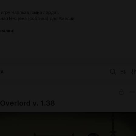
игру Чарльза (сына лорда).
ная H-сцена (собачка) для Амелии
сылки:
IA
Overlord v. 1.38