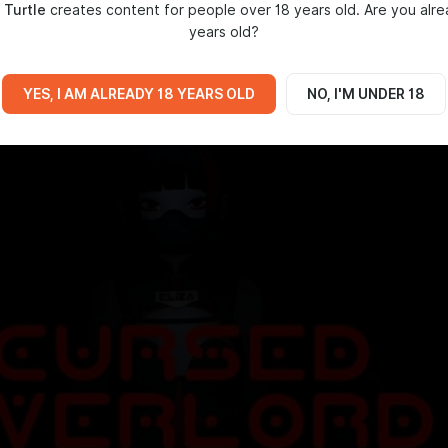
 Turtle
creates content for people over 18 years old. Are you alre
ть ваш интерес к тому, что мы создаем.
years old?
 вашу поддержку!
ord 2 v. 0.86
YES, I AM ALREADY 18 YEARS OLD
NO, I'M UNDER 18