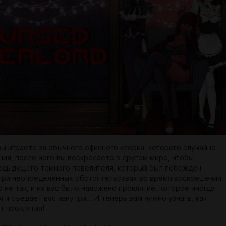
вы играете за обычного офисного клерка, которого случайно
ния, после чего вы воскресаете в другом мире, чтобы
едыдущего темного повелителя, который был побежден
при неопределенных обстоятельствах во время воскрешения
 не так, и на вас было наложено проклятие, которое иногда
 и съедает вас изнутри... И теперь вам нужно узнать, как
т проклятия!