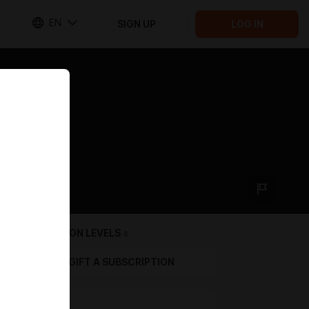
EN
SIGN UP
LOG IN
SUBSCRIPTION LEVELS
8
GIFT A SUBSCRIPTION
Maid