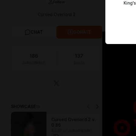
Follow
King's
а также виде
Спасибо за
Cursed Overlord 2
Cursed Overl
CHAT
DONATE
186
137
subscribers
posts
SHOWCASE
33
Cursed Overlord 2 v.
0.86
$2.59 or subscription