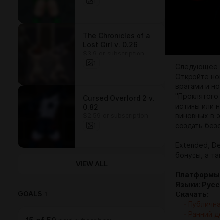
1
The Chronicles of a
Lost Girl v. 0.26
$3.9 or subscription
1
Следующее б
Откройте но
врагами и н
"Проклятого
Cursed Overlord 2 v.
истины или н
0.82
$2.59 or subscription
виновных в э
1
создать без
Extended, De
бонусы, а т
VIEW ALL
Платформы: 
Языки: Русс
GOALS
1
Скачать:
- Публична
- Ранний до