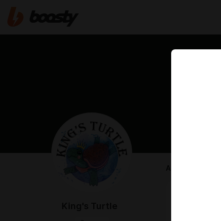
ABOUT
Всем приве
На данный м
King's Turtle
Почему я до
Ваша поддерж