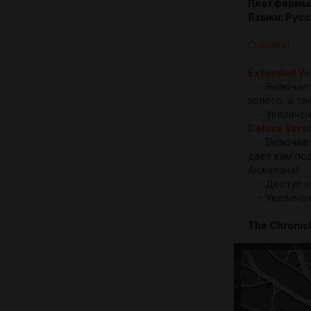
Платформы: 
Языки: Русс
Скачать!
Extended Ve
- Включает 
золото, а т
- Увеличен 
Deluxe Vers
- Включает 
дает вам по
Анжелана!
- Доступ к
- Увеличени
The Chronicle