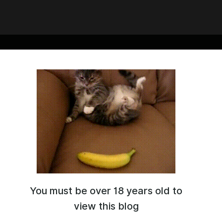
You must be over 18 years old to
т!
омент разрабатываем игру
Cursed Overlord 2!
view this blog
лжен поддержать вас, King's Turtle?
ка - это то, что позволяет нам создавать больше таких игр,