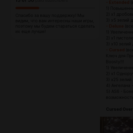
15
of
50
paid subscribers
- Extended
(
1) Повышенн
2) x1 дробов
Спасибо за вашу поддержку! Мы
3) x5 зелий 
видим, что вам интересны наши игры,
поэтому мы будем стараться сделать
- Deluxe
(вс
их еще лучше!
1) Увеличенн
2) x1 пистол
3) x10 зелий
- Cursed
(вс
Ключ для Пр
Boosty!!!
1) Увеличенн
2) x1 Однору
3) x25 зелий
4) Ангелана
5) AS6 - Бое
возможность
Cursed Overl