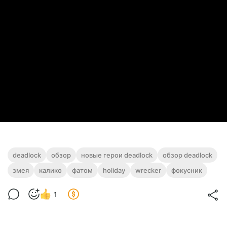
deadlock
обзор
новые герои deadlock
обзор deadlock
змея
калико
фатом
holiday
wrecker
фокусник
1