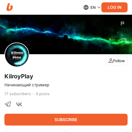
LOG IN
EN
Follow
KilroyPlay
Начинающий стример
17
subscribers
4
posts
SUBSCRIBE