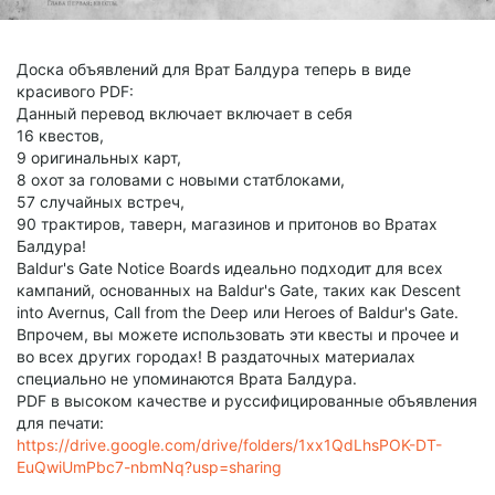
Доска объявлений для Врат Балдура теперь в виде
красивого PDF:
Данный перевод включает включает в себя
16 квестов,
9 оригинальных карт,
8 охот за головами с новыми статблоками,
57 случайных встреч,
90 трактиров, таверн, магазинов и притонов во Вратах
Балдура!
Baldur's Gate Notice Boards идеально подходит для всех
кампаний, основанных на Baldur's Gate, таких как Descent
into Avernus, Call from the Deep или Heroes of Baldur's Gate.
Впрочем, вы можете использовать эти квесты и прочее и
во всех других городах! В раздаточных материалах
специально не упоминаются Врата Балдура.
PDF в высоком качестве и руссифицированные объявления
для печати:
https://drive.google.com/drive/folders/1xx1QdLhsPOK-DT-
EuQwiUmPbc7-nbmNq?usp=sharing