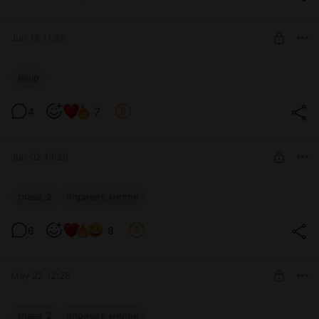
Поддержка
SUBSCRIBE
Jun 12 11:55
Южные ворота
#wip
Level required:
4
7
Поддержка
SUBSCRIBE
Jun 02 13:28
ПРИВЕТ МИЛЛИ
глава_2
#привет_милли
Level required:
6
8
Поддержка
SUBSCRIBE
May 22 12:28
ПРИВЕТ МИЛЛИ
глава_2
#привет_милли