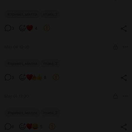
ПРИВЕТ МИЛЛИ
#привет_милли
глава_2
Level required:
3
4
Поддержка
SUBSCRIBE
May 04 12:30
ПРИВЕТ МИЛЛИ
#привет_милли
глава_2
Level required:
3
8
Поддержка
SUBSCRIBE
May 01 12:30
ПРИВЕТ МИЛЛИ
#привет_милли
глава_2
Level required:
6
5
Поддержка