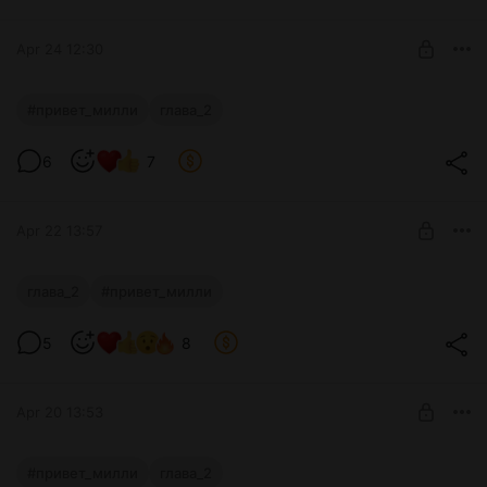
SUBSCRIBE
Apr 24 12:30
ПРИВЕТ МИЛЛИ
#привет_милли
глава_2
Level required:
6
7
Поддержка
SUBSCRIBE
Apr 22 13:57
ПРИВЕТ МИЛЛИ
глава_2
#привет_милли
Level required:
5
8
Поддержка
SUBSCRIBE
Apr 20 13:53
ПРИВЕТ МИЛЛИ
#привет_милли
глава_2