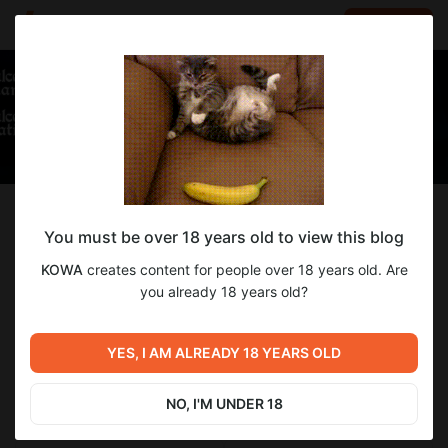
LOG IN
EN
Follow
You must be over 18 years old to view this blog
KOWA
KOWA
creates content for people over 18 years old. Are
Автор комикса "Привет Милли"
you already 18 years old?
53
subscribers
170
posts
YES, I AM ALREADY 18 YEARS OLD
NO, I'M UNDER 18
SUBSCRIBE