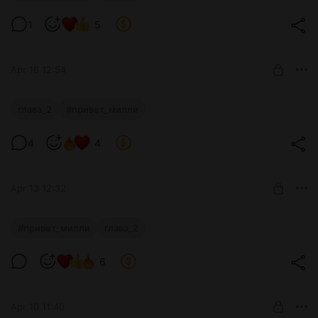
Глава 2 эпизод 5 стр 1-2
Level required:
1
5
Поддержка
SUBSCRIBE
Apr 16 12:54
ПРИВЕТ МИЛЛИ
глава_2
#привет_милли
Эпизод 4 ЦЕЛИКОМ
Level required:
4
4
Поддержка
UNLOCK POST
Apr 13 12:32
ПРИВЕТ МИЛЛИ
#привет_милли
глава_2
Наследие легенд.
Level required:
6
Поддержка
SUBSCRIBE
Apr 10 11:40