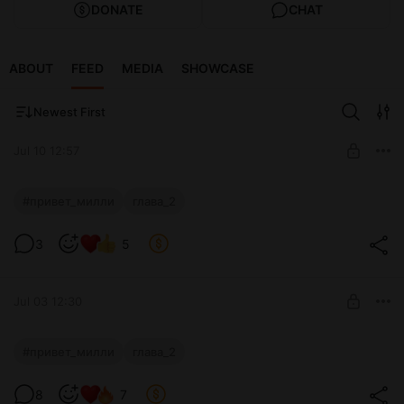
DONATE
CHAT
ABOUT
FEED
MEDIA
SHOWCASE
Newest First
Jul 10 12:57
ПРИВЕТ МИЛЛИ
#привет_милли
глава_2
Level required:
3
5
Поддержка
SUBSCRIBE
Jul 03 12:30
ПРИВЕТ МИЛЛИ
#привет_милли
глава_2
Level required:
8
7