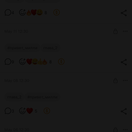
Level required:
4
8
Поддержка
SUBSCRIBE
May 11 12:30
ПРИВЕТ МИЛЛИ
#привет_милли
глава_2
Level required:
9
8
Поддержка
SUBSCRIBE
May 08 12:30
ПРИМЕР МИЛЛИ
глава_2
#привет_милли
Level required:
3
5
Поддержка
SUBSCRIBE
May 06 12:30