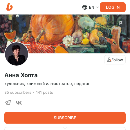
LOG IN
EN
Follow
Анна Хопта
художник, книжный иллюстратор, педагог
85
subscribers
141
posts
SUBSCRIBE