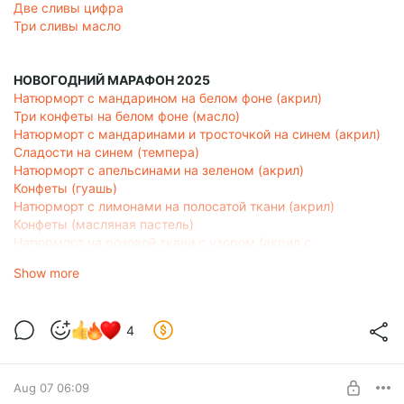
Две сливы цифра
Три сливы масло
НОВОГОДНИЙ МАРАФОН 2025
Натюрморт с мандарином на белом фоне (акрил)
Три конфеты на белом фоне (масло)
Натюрморт с мандаринами и тросточкой на синем (акрил)
Сладости на синем (темпера)
Натюрморт с апельсинами на зеленом (акрил)
Конфеты (гуашь)
Натюрморт с лимонами на полосатой ткани (акрил)
Конфеты (масляная пастель)
Натюрморт на розовой ткани с узором (акрил с
гризайльной подложкой)
Show more
4
Aug 07 06:09