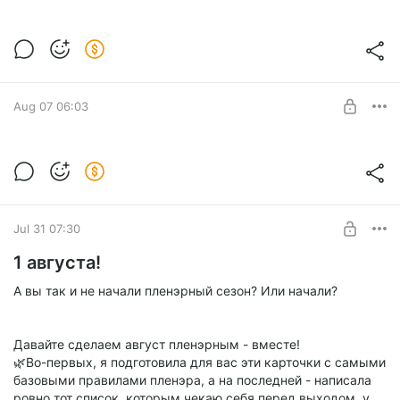
Краткое руководство по пленэру)
Level required:
Все уроки в одном месте
SUBSCRIBE
Aug 07 06:03
ЧЕРЕП В АНФАС
Level required:
Базовая подписка
Jul 31 07:30
SUBSCRIBE
1 августа!
А вы так и не начали пленэрный сезон? Или начали?
Давайте сделаем август пленэрным - вместе!
🌿Во-первых, я подготовила для вас эти карточки с самыми
базовыми правилами пленэра, а на последней - написала
ровно тот список, которым чекаю себя перед выходом, у