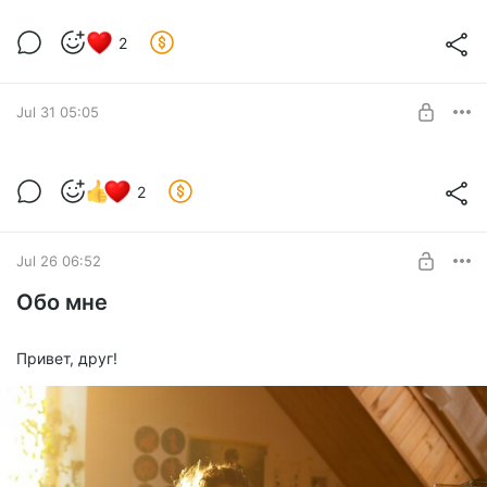
2
Jul 31 05:05
Что такое собственный стиль и нужно
2
ли его искать?
Level required:
Базовая подписка
Jul 26 06:52
SUBSCRIBE
Обо мне
Привет, друг!