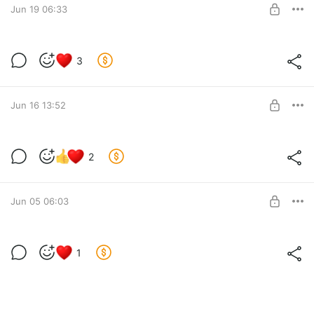
SUBSCRIBE
Jun 19 06:33
Почему рисование с фото — это плохо?
3
Level required:
Базовая подписка
SUBSCRIBE
Jun 16 13:52
Цвета для портрета — какие они?
2
Вопрос, который с завидной периодичностью всплывает в
Level required:
преподавательской практике.
Базовая подписка
Пристегните ремни, сейчас мы раз и навсегда разберемся!
Jun 05 06:03
SUBSCRIBE
Задание 10
1
Level required:
Базовая подписка
SUBSCRIBE