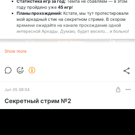
Статистика игр за год:
Темпа не сбавляем — в этом
году пройдено уже
45 игр
!
Планы прохождений:
Кстати, мы тут протестировали
мой аркадный стик на секретном стриме. В скором
времени ожидайте на канале прохождение одной
интересной Аркады. Думаю, будет весело... и больно!
Show more
Jun 05 08:04
Секретный стрим №2
🏆 Охота за трофеями