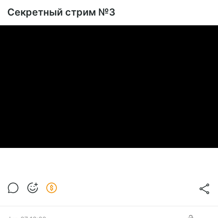
SUBSCRIBE
Секретный стрим №3
Cuphead
заполнился на
100%
! К его прохождению
приступлю сразу после закрытия текущих хвостов:
Готики
и
Terminator 2D
(о котором все благополучно
забыли) на платину.
Важное объявление:
Далее аукцион будет закрыт на
неопределенный срок до его полной переработки и
модификации.
✨ Сейчас все силы направлены на проект
CHECKPOINT и еще одну секретную разработку. О
ней пока молчу, так как возможно до реализации она
не дойдет)