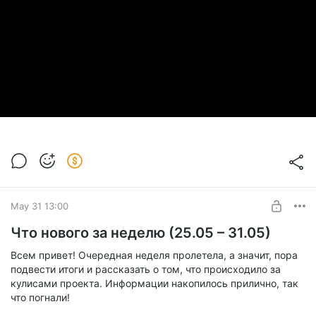
Достижения RetroAchievements:
За текущую неделю
мне удалось подняться на 189 мест! Моя текущая
позиция в рейтинге составила
32 182 место
.
Самая хардкорная ачивка недели:
A Clammy Boat
Ride
. Нужно было пройти каналы Венеции без
получения урона в игре
Mission: Impossible
. Очень
советую посмотреть в записи, как это было —
напряжение зашкаливало!
May 31 13:00
Что нового за неделю (25.05 – 31.05)
Всем привет! Очередная неделя пролетела, а значит, пора
подвести итоги и рассказать о том, что происходило за
кулисами проекта. Информации накопилось прилично, так
что погнали!
🔨 Аукцион игр