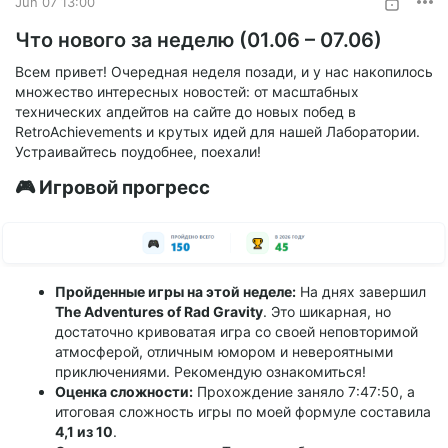
Jun 07 13:00
Что нового за неделю (01.06 – 07.06)
🛠️ CHECKPOINT (РАБОТА НАД ПРОЕКТОМ)
Всем привет! Очередная неделя позади, и у нас накопилось
множество интересных новостей: от масштабных
технических апдейтов на сайте до новых побед в
RetroAchievements и крутых идей для нашей Лаборатории.
Устраивайтесь поудобнее, поехали!
🎮 Игровой прогресс
Пройденные игры на этой неделе:
На днях завершил
The Adventures of Rad Gravity
. Это шикарная, но
достаточно кривоватая игра со своей неповторимой
атмосферой, отличным юмором и невероятными
приключениями. Рекомендую ознакомиться!
Оценка сложности:
Прохождение заняло 7:47:50, а
итоговая сложность игры по моей формуле составила
4,1 из 10
.