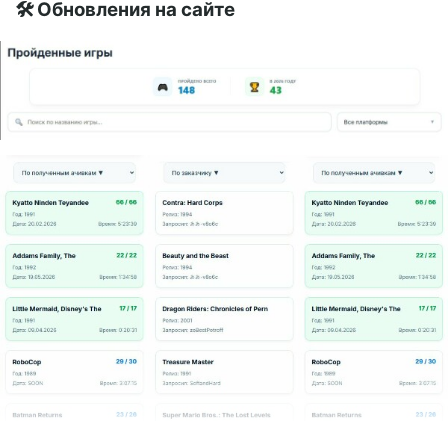
🛠 Обновления на сайте
Текущие лидеры аукциона (топ-5):
Cuphead —
92%Resident Evil 7 — 60%Marvel’s Guardians of the
Galaxy — 42%The Elder Scrolls III: Morrowind — 14%3D
Dot Game Heroes — 3%
Технические моменты и изменения:
Я начал
глобальную переработку аукциона. Уже прописана
логика работы, готова админка, где можно
посмотреть все игры и увидеть процент их
заполнения. Сама система уже наполовину работает,
игры успешно «крутятся». К привязке Rutony к
серверу пока не приступал, но надеюсь, что всё
пройдет гладко, и вскоре аукцион преобразится, став
более увлекательным процессом и для меня, и для
вас.
⚙️ Технический раздел
Счетчик пройденных игр:
Наконец-то починил его