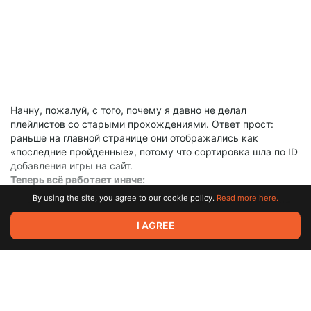
Начну, пожалуй, с того, почему я давно не делал
плейлистов со старыми прохождениями. Ответ прост:
раньше на главной странице они отображались как
«последние пройденные», потому что сортировка шла по ID
добавления игры на сайт.
Теперь всё работает иначе:
By using the site, you agree to our cookie policy.
Read more here.
Игры на главной сортируются по
дате прохождения
(самые свежие — выше).
Show more
I AGREE
Если игра скоро будет на канале (например, выпала в
рулетке), она
закрепляется на самом верху
. Если
таких игр несколько, они сортируются по ID.
2
2
Итог:
Зайдя на главную, вы сразу видите, во что мы
будем играть дальше, и какие игры прошли совсем
недавно.