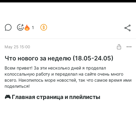
Рубрика с ачивками развивается всё быстрее и
масштабнее! На этой неделе на MiSTer FPGA наконец-то
добавили поддержку хардкорного режима для SEGA и
1
SNES. Лично я больше всего ждал Сегу, так как до SNES
нам пока далеко (там из пройденных одни Гоблины да
Chrono Trigger, а к ним пока возвращаться по понятным
May 25 15:00
причинам не хочется). Тем не менее, в Сегу на ачивки мы
уже поиграли, и я остался очень доволен!
Что нового за неделю (18.05-24.05)
Всем привет! За эти несколько дней я проделал
колоссальную работу и переделал на сайте очень много
всего. Накопилось море новостей, так что самое время ими
поделиться!
🎮 Главная страница и плейлисты