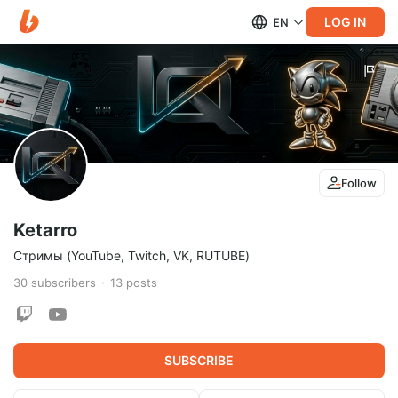
LOG IN
EN
Follow
Ketarro
Стримы (YouTube, Twitch, VK, RUTUBE)
30
subscribers
13
posts
SUBSCRIBE