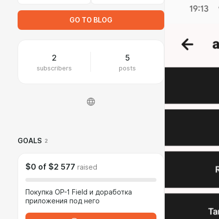
GO TO BLOG
2
5
subscribers
posts
GOALS
2
$0
of
$2 577
raised
Покупка OP-1 Field и доработка
приложения под него