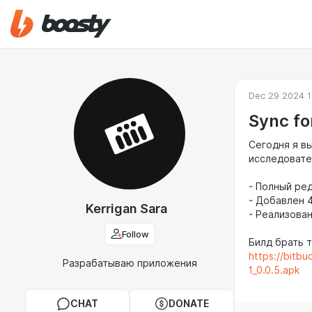
Dec 29 2024 1
Sync fo
Сегодня я в
исследовател
- Полный ре
- Добавлен 
Kerrigan Sara
- Реализова
Follow
Билд брать т
https://bitbu
Разрабатываю приложения
1_0.0.5.apk
CHAT
DONATE