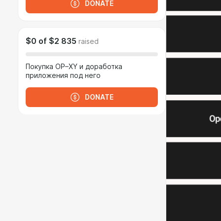
DONATE
$0
of
$2 835
raised
Покупка OP–XY и доработка
приложения под него
DONATE