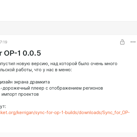
7:19
r OP-1 0.0.5
ыпустил новую версию, над которой было очень много
ьской работы, что у нас в меню:
дизайн экрана драмкита
4-дорожечный плеер с отображением регионов
н импорт проектов
ут:
cket.org/kerrigan/sync-for-op-1-builds/downloads/Sync_for_OP-