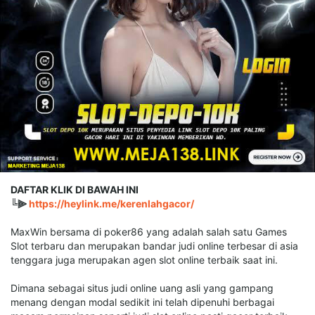
DAFTAR KLIK DI BAWAH INI
╚⫸
https://heylink.me/kerenlahgacor/
MaxWin bersama di poker86 yang adalah salah satu Games
Slot terbaru dan merupakan bandar judi online terbesar di asia
tenggara juga merupakan agen slot online terbaik saat ini.
Dimana sebagai situs judi online uang asli yang gampang
menang dengan modal sedikit ini telah dipenuhi berbagai