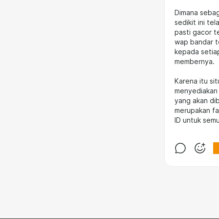
Dimana sebag
sedikit ini t
pasti gacor t
wap bandar t
kepada seti
membernya.
Karena itu si
menyediakan 
yang akan dib
merupakan fa
ID untuk sem