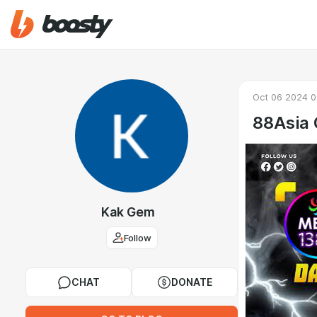
Oct 06 2024 0
88Asia 
Kak Gem
Follow
CHAT
DONATE