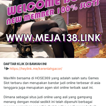
DAFTAR KLIK DI BAWAH INI
╚⫸
https://heylink.me/kerenlahgacor/
MaxWin bersama di HOSE369 yang adalah salah satu Games
Slot terbaru dan merupakan bandar judi online terbesar di asia
tenggara juga merupakan agen slot online terbaik saat ini.
Dimana sebagai situs judi online uang asli yang gampang
menang dengan modal sedikit ini telah dipenuhi berbagai