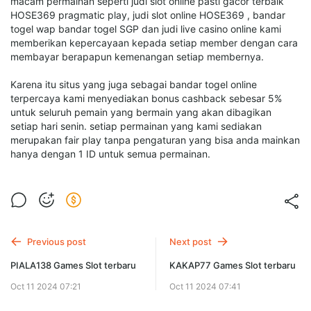
macam permainan seperti judi slot online pasti gacor terbaik
HOSE369 pragmatic play, judi slot online HOSE369 , bandar
togel wap bandar togel SGP dan judi live casino online kami
memberikan kepercayaan kepada setiap member dengan cara
membayar berapapun kemenangan setiap membernya.
Karena itu situs yang juga sebagai bandar togel online
terpercaya kami menyediakan bonus cashback sebesar 5%
untuk seluruh pemain yang bermain yang akan dibagikan
setiap hari senin. setiap permainan yang kami sediakan
merupakan fair play tanpa pengaturan yang bisa anda mainkan
hanya dengan 1 ID untuk semua permainan.
Previous post
Next post
PIALA138 Games Slot terbaru
KAKAP77 Games Slot terbaru
Oct 11 2024 07:21
Oct 11 2024 07:41