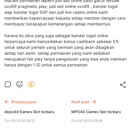
macam permainan seperti judi slot online pasti gacor terbaik
ovo99 pragmatic play, judi slot online ovo99 , bandar togel
wap bandar togel SGP dan judi live casino online kami
memberikan kepercayaan kepada setiap member dengan cara
membayar berapapun kemenangan setiap membernya.
Karena itu situs yang juga sebagai bandar togel online
terpercaya kami menyediakan bonus cashback sebesar 5%
untuk seluruh pemain yang bermain yang akan dibagikan
setiap hari senin. setiap permainan yang kami sediakan
merupakan fair play tanpa pengaturan yang bisa anda mainkan
hanya dengan 1 ID untuk semua permainan.
Previous post
Next post
depo4d Games Slot terbaru
MPO4D Games Slot terbaru
Oct 06 2024 09:21
Oct 06 2024 09:46